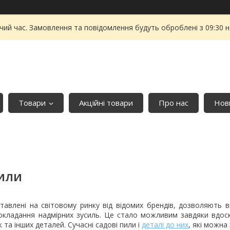
чий час. Замовлення та повідомлення будуть оброблені з 09:30 
Товари
Акційні товари
Про нас
Нови
ПИЛИ
ставлені на світовому ринку від відомих брендів, дозволяють в
окладання надмірних зусиль. Це стало можливим завдяки вдос
к та інших деталей. Сучасні садові пили і
деталі до них
, які можна