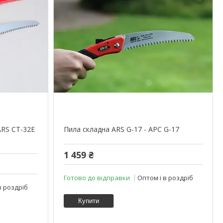
ARS CT-32E
Пила складна ARS G-17 - АРС G-17
1 459 ₴
Готово до відправки
Оптом і в роздріб
в роздріб
Купити