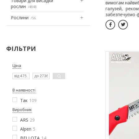
Товари для висадки
вимогам найвиба
рослин
4848
галузей, реко
забезпечуємо ф
Рослини
56
ФІЛЬТРИ
Ціна
В наявності
Так
109
Виробник
ARS
29
Alpen
5
BELLOTA
14