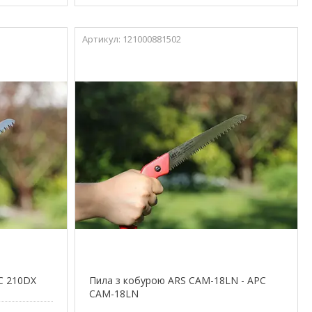
121000881502
С 210DX
Пила з кобурою ARS CAM-18LN - АРС
CAM-18LN