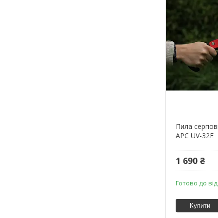
Пила серпови
АРС UV-32Е
1 690 ₴
Готово до ві
Купити