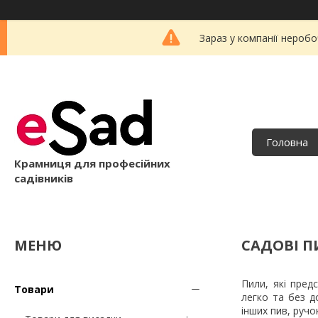
Зараз у компанії неробо
Головна
Крамниця для професійних
садівників
САДОВІ 
Пили, які пред
Товари
легко та без д
інших пив, ручо