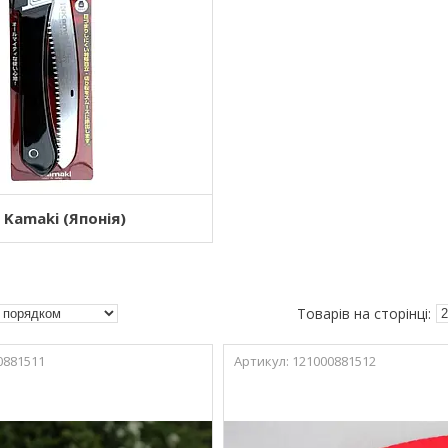
 Kamaki (Японія)
0881511
121000881512