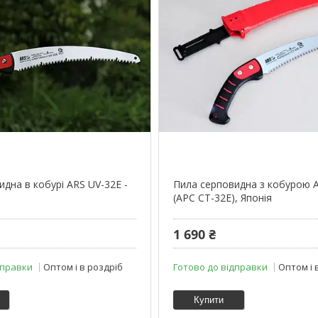
дна в кобурі ARS UV-32E -
Пила серповидна з кобурою 
(АРС CT-32E), Японія
1 690 ₴
дправки
Оптом і в роздріб
Готово до відправки
Оптом і 
Купити