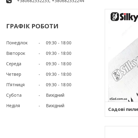
+380682332233, +380682332244
ГРАФІК РОБОТИ
Понеділок
09:30
18:00
Вівторок
09:30
18:00
Середа
09:30
18:00
Четвер
09:30
18:00
Пʼятниця
09:30
18:00
Субота
Вихідний
Неділя
Вихідний
Садові пили 