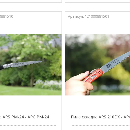
0881510
121000881501
а ARS PM-24 - АРС PM-24
Пила складна ARS 210DX - АР