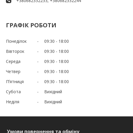
+380682332233, +380682332244
ГРАФІК РОБОТИ
Понеділок
09:30
18:00
Вівторок
09:30
18:00
Середа
09:30
18:00
Четвер
09:30
18:00
Пʼятниця
09:30
18:00
Субота
Вихідний
Неділя
Вихідний
Умови повернення та обміну