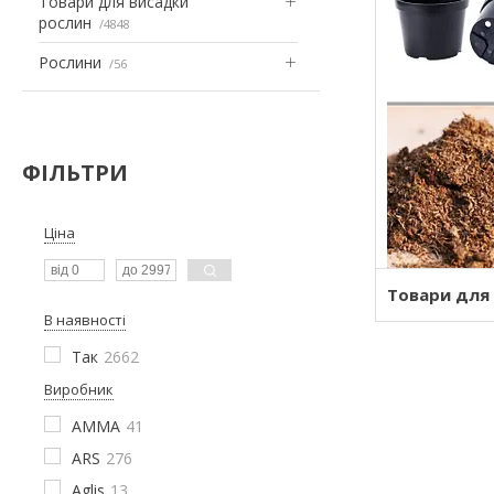
Товари для висадки
рослин
4848
Рослини
56
ФІЛЬТРИ
Ціна
Товари для
В наявності
Так
2662
Виробник
AMMA
41
ARS
276
Aglis
13