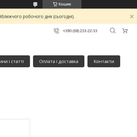
Кошик
йближчого робочого дня (сьогодні).
+380 (68) 233-22-33
ни і статті
Оплата і доставка
Контакти