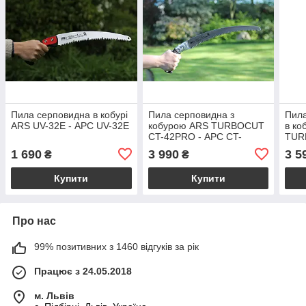
Пила серповидна в кобурі
Пила серповидна з
Пила
ARS UV-32E - АРС UV-32Е
кобурою ARS TURBOCUT
в ко
CT-42PRO - АРС CT-
TUR
42PRO ТУРБОКАТ
32P
1 690
3 990
3 5
₴
₴
Купити
Купити
Про нас
99% позитивних з 1460 відгуків за рік
Працює з 24.05.2018
м. Львів