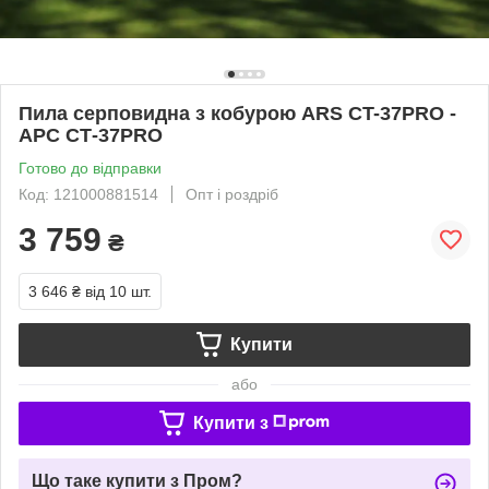
Пила серповидна з кобурою ARS CT-37PRO -
АРС СТ-37PRO
Готово до відправки
Код: 121000881514
Опт і роздріб
3 759
₴
3 646 ₴
від 10 шт.
Купити
або
Купити з
Що таке купити з Пром?