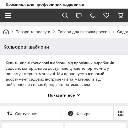
Крамниця для професійних садівників
Товари та послуги
Товари для висадки рослин
Садов
Кольорові шаблони
Купити якісні кольорові шаблони від провідних виробників
садових матеріалів за доступною ціною тепер можна у
нашому інтернет-магазині. Ми пропонуємо широкий
асортимент садових інструментів та матеріалів від
найкращих світових брендів за оптимальним
співвідношенням ціна-якість. Гарантуємо оперативне
Показати все
оформлення замовлень та надійну доставку товару до будь-
якого регіону України.
Сортування
0
Фільтри