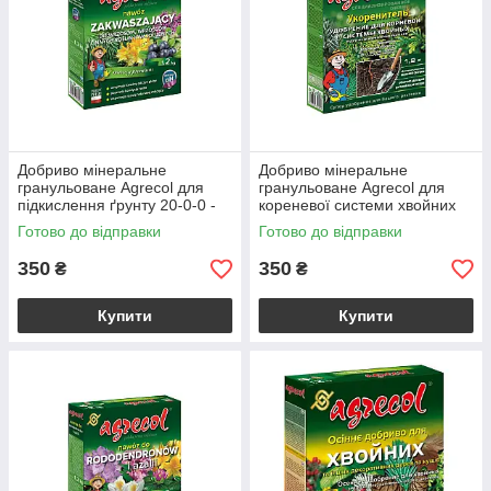
Добриво мінеральне
Добриво мінеральне
гранульоване Agrecol для
гранульоване Agrecol для
підкислення ґрунту 20-0-0 -
кореневої системи хвойних
1,2 кг
7-21-7 - 1,2 кг
Готово до відправки
Готово до відправки
350
350
₴
₴
Купити
Купити