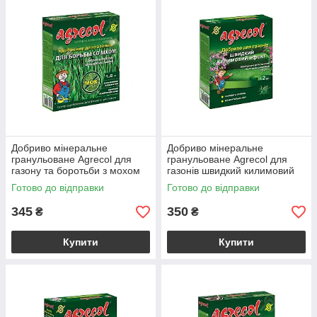
Добриво мінеральне
Добриво мінеральне
гранульоване Agrecol для
гранульоване Agrecol для
газону та боротьби з мохом
газонів швидкий килимовий
15-0-0 - 1,2 кг
ефект 34-0-0 - 1,2 кг
Готово до відправки
Готово до відправки
345
350
₴
₴
Купити
Купити