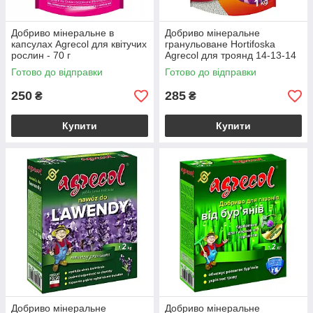
Добриво мінеральне в
Добриво мінеральне
капсулах Agrecol для квітучих
гранульоване Hortifoska
рослин - 70 г
Agrecol для троянд 14-13-14
— 1 кг
Готово до відправки
Готово до відправки
250
285
₴
₴
Купити
Купити
Добриво мінеральне
Добриво мінеральне