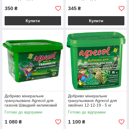
350
345
₴
₴
Купити
Купити
Добриво мінеральне
Добриво мінеральне
гранульоване Agrecol для
гранульоване Agrecol для
газонів Швидкий килимовий
хвойних 12-12-19 - 5 кг
ефект 23-0-0 - 5 кг
Готово до відправки
Готово до відправки
1 080
1 100
₴
₴