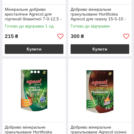
Мінеральне добриво
Добриво мінеральне
кристалічне Agrecol для
гранульоване Hortifoska
гортензії блакитної 7-0-12,5 -
Agrecol для газону 15-5-10 -
0,2 кг
1 кг
Готово до відправки 1 од.
Готово до відправки
215
300
₴
₴
Купити
Купити
Добриво мінеральне
Добриво мінеральне
гранульоване Hortifoska
гранульоване Agrecol осіннє