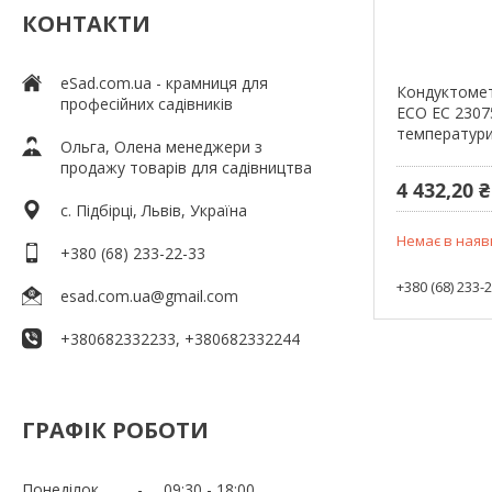
КОНТАКТИ
eSad.com.ua - крамниця для
Кондуктомет
професійних садівників
ЕСО EC 2307
температури
Ольга, Олена менеджери з
продажу товарів для садівництва
4 432,20 ₴
c. Підбірці, Львів, Україна
Немає в наяв
+380 (68) 233-22-33
+380 (68) 233-
esad.com.ua@gmail.com
+380682332233, +380682332244
ГРАФІК РОБОТИ
Понеділок
09:30
18:00