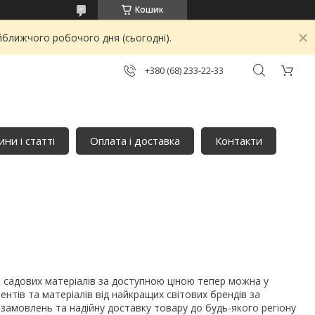
Кошик
йближчого робочого дня (сьогодні).
+380 (68) 233-22-33
ни і статті
Оплата і доставка
Контакти
ів садових матеріалів за доступною ціною тепер можна у
тів та матеріалів від найкращих світових брендів за
амовлень та надійну доставку товару до будь-якого регіону