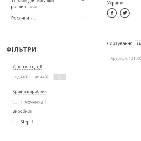
Товари для висадки
України.
рослин
4848
Рослини
56
ФІЛЬТРИ
12100
Діапазон цін, ₴
Країна виробник
Німеччина
1
Виробник
Step
1