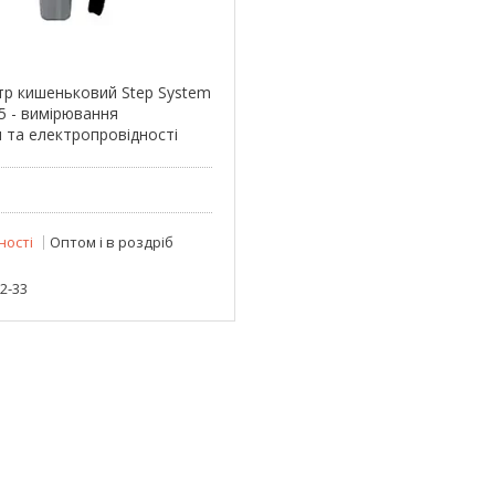
р кишеньковий Step System
5 - вимірювання
 та електропровідності
ності
Оптом і в роздріб
22-33