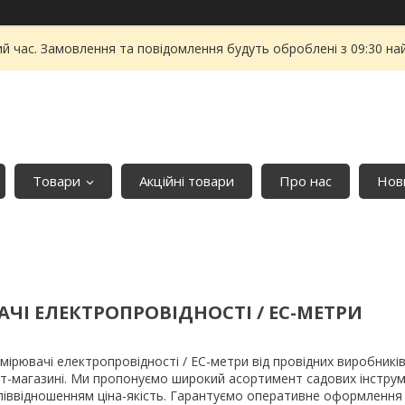
ий час. Замовлення та повідомлення будуть оброблені з 09:30 на
Товари
Акційні товари
Про нас
Нови
ЧІ ЕЛЕКТРОПРОВІДНОСТІ / EC-МЕТРИ
имірювачі електропровідності / EC-метри від провідних виробник
т-магазині. Ми пропонуємо широкий асортимент садових інструмен
іввідношенням ціна-якість. Гарантуємо оперативне оформлення з