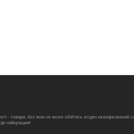
енті - товари, без яких не може обійтись жоден кваліфікований с
буде найкращим!