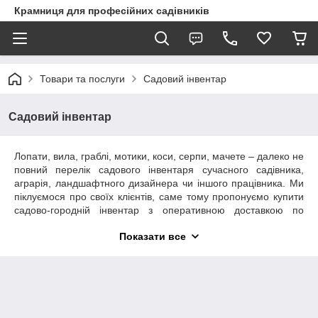
Крамниця для професійних садівників
Товари та послуги
Садовий інвентар
Садовий інвентар
Лопати, вила, граблі, мотики, коси, серпи, мачете – далеко не
повний перелік садового інвентаря сучасного садівника,
аграрія, ландшафтного дизайнера чи іншого працівника. Ми
піклуємося про своїх клієнтів, саме тому пропонуємо купити
садово-городній інвентар з оперативною доставкою по
Україні, найкращі моделі від відомих брендів,
засоби догляду
Показати все
та інші товари. Зразки від найкращих виробників, які
представлені в нашому Інтернет-магазині садового
інструменту та інвентаря, відповідають усім вимогам до
товарів у цій категорії, мають дуже тривалий термін
експлуатації, зручні, ергономічні та надійні.