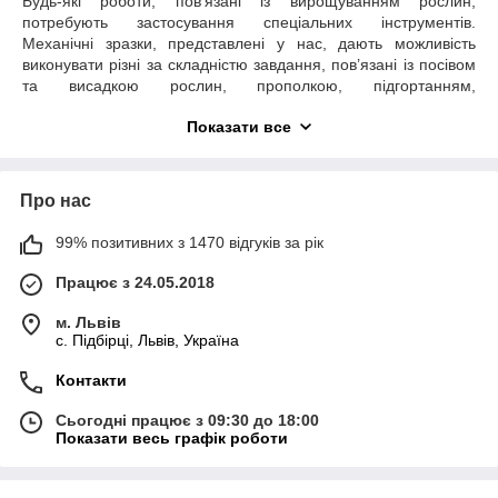
Будь-які роботи, пов’язані із вирощуванням рослин,
потребують застосування спеціальних інструментів.
Механічні зразки, представлені у нас, дають можливість
виконувати різні за складністю завдання, пов’язані із посівом
та висадкою рослин, прополкою, підгортанням,
прокошуванням, аерацією тощо. Кожен виріб призначений
Показати все
для конкретного завдання, деякі моделі універсальні –
дозволяють виконувати декілька різних маніпуляцій.
Як вибрати лопату, граблі, сапу та інший
Про нас
інвентар
99% позитивних з 1470 відгуків за рік
Від правильного вибору інструменту залежить ефективність
праці. Враховуючи це, ми рекомендуємо прискіпливо та
Працює з 24.05.2018
уважно обирати тієї зразок, який підійде саме Вам. Вибір
повинен ґрунтуватися на таких параметрах:
м. Львів
торгова марка;
c. Підбірці, Львів, Україна
функціональне призначення;
Контакти
вага та розмір виробу;
Сьогодні працює з 09:30 до 18:00
матеріал;
Показати весь графік роботи
можливість підібрати зручний держак або ручку;
довговічність;