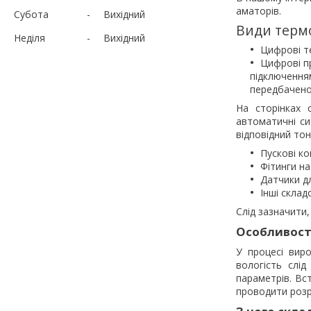
аматорів.
Субота
Вихідний
Види термо
Неділя
Вихідний
Цифрові т
Цифрові п
підключенням
передбачено
На сторінках 
автоматичні си
відповідний тон
Пускові к
Фітинги на
Датчики дл
Інші скла
Слід зазначити,
Особливості
У процесі вир
вологість слі
параметрів. Вс
проводити розр