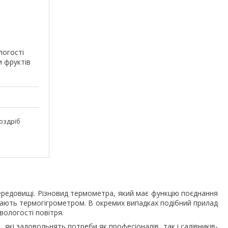
логості
и фруктів
роздріб
редовищі. Різновид термометра, який має функцію поєднання
вають термогігрометром. В окремих випадках подібний прилад
вологості повітря.
и
, які задовольнять потреби як професіоналів, так і садівників-