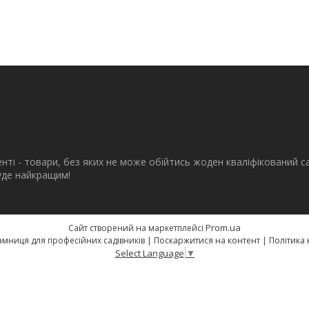
енті - товари, без яких не може обійтись жоден кваліфікований с
буде найкращим!
Prom.ua
Сайт створений на маркетплейсі
eSad.com.ua - крамниця для професійних садівників |
Поскаржитися на контент
|
Політика 
Select Language
▼