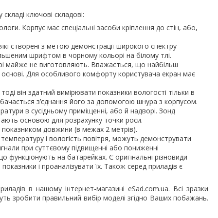
 складі ключові складові:
оги. Корпус має спеціальні засоби кріплення до стін, або,
які створені з метою демонстрації широкого спектру
ільшеним шрифтом в чорному кольорі на білому тлі.
ьорі майже не виготовляють. Вважається, що найбільш
ій основі. Для особливого комфорту користувача екран має
 тоді він здатний вимірювати показники вологості тільки в
бачається з’єднання його за допомогою шнура з корпусом.
атури в сусідньому приміщенні, або й надворі. Зонд
стають основою для розрахунку точки роси.
показником довжини (в межах 2 метрів).
о температуру і вологість повітря, можуть демонструвати
сигнали при суттєвому підвищенні або пониженні
о функціонують на батарейках. Є оригінальні різновиди
показники і проаналізувати їх. Також серед приладів є
риладів в нашому інтернет-магазині eSad.com.ua. Всі зразки
жуть зробити правильний вибір моделі згідно Ваших побажань.