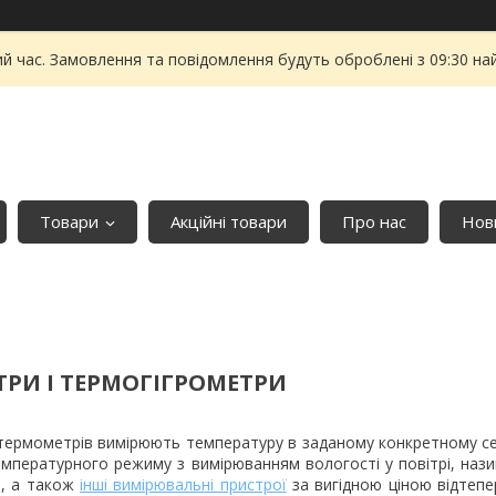
ий час. Замовлення та повідомлення будуть оброблені з 09:30 на
Товари
Акційні товари
Про нас
Нови
РИ І ТЕРМОГІГРОМЕТРИ
ермометрів вимірюють температуру в заданому конкретному се
мпературного режиму з вимірюванням вологості у повітрі, на
р, а також
інші вимірювальні пристрої
за вигідною ціною відтеп