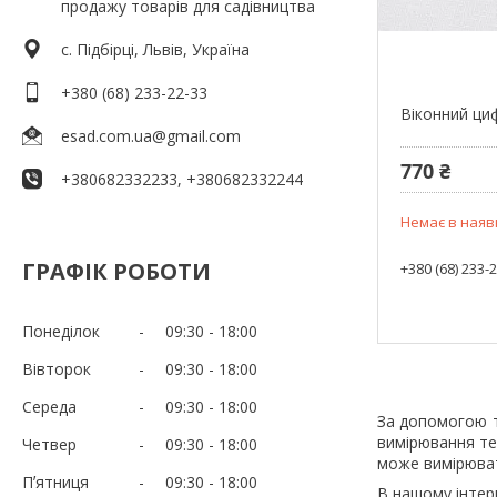
продажу товарів для садівництва
c. Підбірці, Львів, Україна
+380 (68) 233-22-33
Віконний ц
esad.com.ua@gmail.com
770 ₴
+380682332233, +380682332244
Немає в наяв
ГРАФІК РОБОТИ
+380 (68) 233-
Понеділок
09:30
18:00
Вівторок
09:30
18:00
Середа
09:30
18:00
За допомогою т
вимірювання те
Четвер
09:30
18:00
може вимірюват
Пʼятниця
09:30
18:00
В нашому інтер