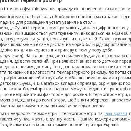
дається термогігрометр
 і точного функціонування приладу він повинен містити в своєму
могігрометра. Ця деталь обов’язково повинна мати захист від вол
падках, для розміщення устаткування на столі.
риладу. Сучасні термогігрометри мають дисплеї цифрового типу, 
азники, які вимірюються устаткуванням, виводяться на екран зб
одразу розуміє ситуацію, поглянувши на дисплей. Екранів у кол
функціональними є саме дисплеї на чорно-білій рідкокристалічн
ідсвічення для використання приладу в темну пору доби.
ладу (зонд). Часто ця складова приладу вбудовується в апарат, і
щення, де встановлений. При наявності виносного датчика перед
ає досить велику довжину, що дозволяє знімати показники темпер
ття показників вологості та температурного режиму, які потім 
етри різних моделей можуть бути обладнаними зондами з різним 
даткових функцій. В багатьох випадках прилади, окрім даних пр
 день тижня. Окремі зразки апаратів можуть подавати тривожні 
, що є неприйнятним фактором для рослин. Є термогігрометри, щ
 можна під’єднати до комп’ютера, щоб зняти збережені апаратом 
 можна запрограмувати на автоматичне відключення.
пити недорого термометри і термогігрометри та
інші зразки
п
ставлених у нас, мають відмінну якість. Наші менеджери допомо
в здійснюється в короткі терміни по всій території України.