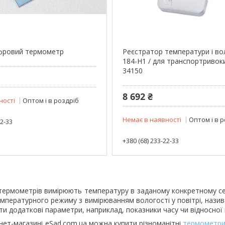
ифровий термометр
Реєстратор температури і во
184-H1 / для транспортривок
34150
8 692 ₴
ності
Оптом і в роздріб
Немає в наявності
Оптом і в 
22-33
+380 (68) 233-22-33
ермометрів вимірюють температуру в заданому конкретному се
мпературного режиму з вимірюванням вологості у повітрі, нази
и додаткові параметри, наприклад, показники часу чи відносної 
нет-магазині eSad.com.ua можна купити різноманітні
термометр