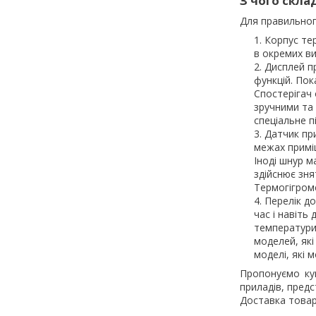
З чого скла
Для правильного
Корпус тер
в окремих ви
Дисплей п
функцій. Пок
Спостерігач 
зручними та 
спеціальне п
Датчик при
межах примі
Іноді шнур м
здійснює зня
Термогігром
Перелік до
час і навіть
температури
моделей, які
моделі, які
Пропонуємо ку
приладів, пред
Доставка товарі