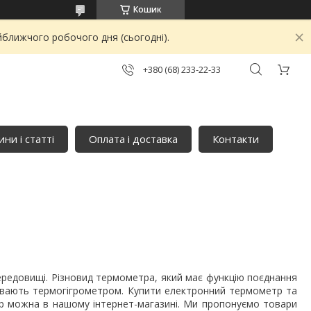
Кошик
йближчого робочого дня (сьогодні).
+380 (68) 233-22-33
ни і статті
Оплата і доставка
Контакти
редовищі. Різновид термометра, який має функцію поєднання
зивають термогігрометром. Купити електронний термометр та
ер можна в нашому інтернет-магазині. Ми пропонуємо товари