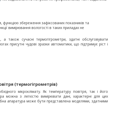
, функцією збереження зафіксованих показників та
нкції вимірювання вологості в таких приладах не
 а також сучасні термогігрометри, здатні обслуговувати
огах присутні чудові зразки автоматики, що підтримує ріст і
вітря (термогігрометрів)
ідного мікроклімату. Як температуру повітря, так і його
ра можна з легкістю вимірювати дані, характерні для цих
дібна апаратура може бути представлена моделями, здатними