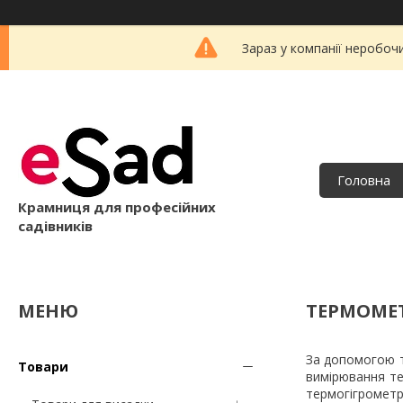
Зараз у компанії неробоч
Головна
Крамниця для професійних
садівників
ТЕРМОМЕТ
За допомогою т
Товари
вимірювання те
термогігромет