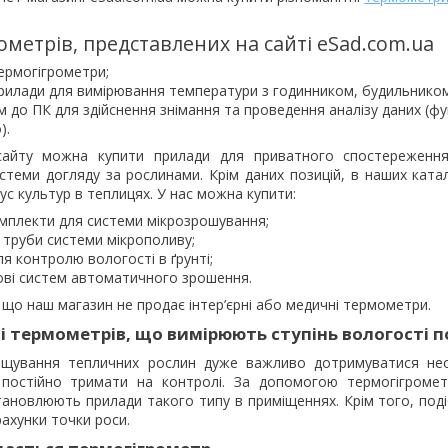
метрів, представлених на сайті eSad.com.ua
ермогігрометри;
рилади для вимірювання температури з годинником, будильником
 до ПК для здійснення знімання та проведення аналізу даних (фу
).
сайту можна купити прилади для приватного спостереження,
стеми догляду за рослинами. Крім даних позицій, в наших катал
ус культур в теплицях. У нас можна купити:
омплекти для системи мікрозрошування;
 труби системи мікрополиву;
я контролю вологості в ґрунті;
дові систем автоматичного зрошення.
 що наш магазин не продає інтер’єрні або медичні термометри.
 термометрів, що вимірюють ступінь вологості по
ощування тепличних рослин дуже важливо дотримуватися необх
д постійно тримати на контролі. За допомогою термогігромет
тановлюють прилади такого типу в приміщеннях. Крім того, по
ахунки точки роси.