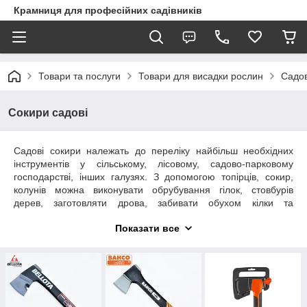
Крамниця для професійних садівників
Товари та послуги
Товари для висадки рослин
Садов
Сокири садові
Садові сокири належать до переліку найбільш необхідних
інструментів у сільському, лісовому, садово-парковому
господарстві, інших галузях. З допомогою топірців, сокир,
колунів можна виконувати обрубування гілок, стовбурів
дерев, заготовляти дрова, забивати обухом кілки та
виконувати ряд інших маніпуляцій. Головними критеріями
Показати все
вибору інструмента мають бути вага, розміри держака та
рубаючої поверхні. Купити сокиру за найкращим
співвідношенням ціна-якість запрошуємо у нашому інтернет-
магазині. Ми рекомендуємо широкий асортимент садових
сокир від відомих виробників світу. У нас можна також
вибрати туристичні сокири, колуни та інші моделі, замовити