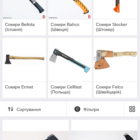
засоби для догляду за інструментами
. Усі товари
відповідають високим стандартам якості, виготовлені із
високоякісної сталі, укомплектовані зручними держаками,
прості у догляді, мають високий показник зносостійкості.
Сокири Bellota
Сокири Bahco
Сокири Stocker
(Іспанія)
(Швеція)
(Штокер)
Сокири Ermet
Сокири Cellfast
Сокири Felco
(Польща)
(Швейцарія)
Сортування
0
Фільтри