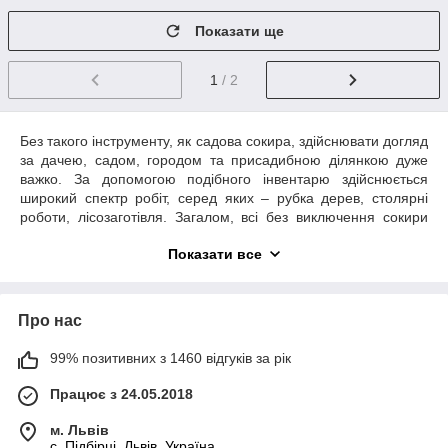
Показати ще
1
/ 2
Без такого інструменту, як садова сокира, здійснювати догляд
за дачею, садом, городом та присадибною ділянкою дуже
важко. За допомогою подібного інвентарю здійснюється
широкий спектр робіт, серед яких – рубка дерев, столярні
роботи, лісозаготівля. Загалом, всі без виключення сокири
відрізняються простою і подібною конструкцією. Залежно від
Показати все
призначення, садівники можуть обирати
колуни
, моделі з
різними габаритами, виготовлені на основі різних матеріалів.
Крім того, сокири розрізняють між собою за типом
загострення леза.
Про нас
Види сокир згідно призначення
99% позитивних з 1460 відгуків за рік
Кемпінгові (туристичні). Це сокири, які мають
Працює з 24.05.2018
порівняно невелику вагу (близько 1 кілограма) та
довжину (до 400 міліметрів). Зазвичай рукояті таких
м. Львів
сокир обрезинені, що гарантує запобігання вислизанню
c. Підбірці, Львів, Україна