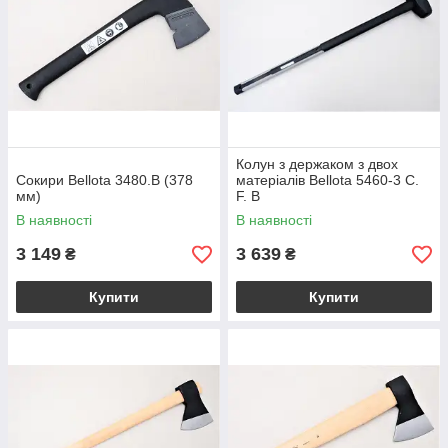
Колун з держаком з двох
Сокири Bellota 3480.B (378
матеріалів Bellota 5460-3 C.
мм)
F. B
В наявності
В наявності
3 149
3 639
₴
₴
Купити
Купити