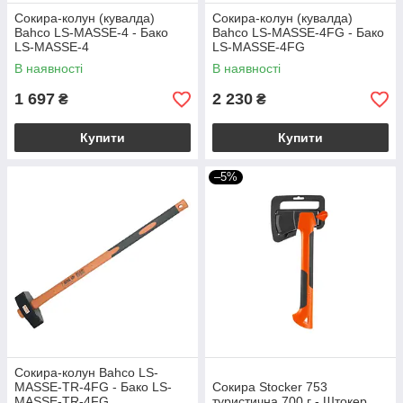
Сокира-колун (кувалда)
Сокира-колун (кувалда)
Bahco LS-MASSE-4 - Бако
Bahco LS-MASSE-4FG - Бако
LS-MASSE-4
LS-MASSE-4FG
В наявності
В наявності
1 697
2 230
₴
₴
Купити
Купити
–5%
Сокира-колун Bahco LS-
MASSE-TR-4FG - Бако LS-
Сокира Stocker 753
MASSE-TR-4FG
туристична 700 г - Штокер