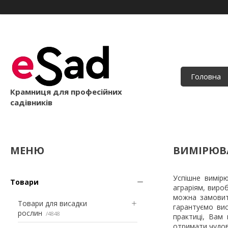
Головна
Крамниця для професійних
садівників
ВИМІРЮВА
Успішне вимірю
Товари
аграріям, виро
можна замовит
Товари для висадки
гарантуємо вис
рослин
4848
практиці, Вам 
отримати чудов