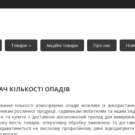
Товари
Акційні товари
Про нас
Нови
Ч КІЛЬКОСТІ ОПАДІВ
вання кількості атмосферних опадів можливе із використання
бникам рослинної продукції, садівникам-любителям та іншим зац
и та купити з доставкою високоякісний прилад для вимірюван
оку якість товарів, оперативну обробку замовлень та доставк
вдаватиметься на високому професійному рівні відкоригувати
і врожаї.