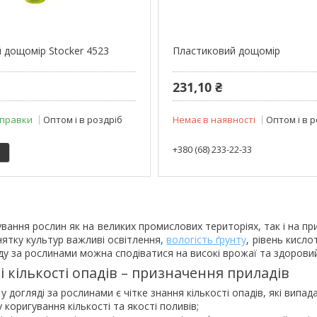
 дощомір Stocker 4523
Пластиковий дощомір
231,10 ₴
дправки
Оптом і в роздріб
Немає в наявності
Оптом і в 
+380 (68) 233-22-33
вання рослин як на великих промислових територіях, так і на пр
нятку культур важливі освітлення,
вологість ґрунту
, рівень кисло
ду за рослинами можна сподіватися на високі врожаї та здорови
 кількості опадів – призначення приладів
 догляді за рослинами є чітке знання кількості опадів, які випа
коригування кількості та якості поливів;