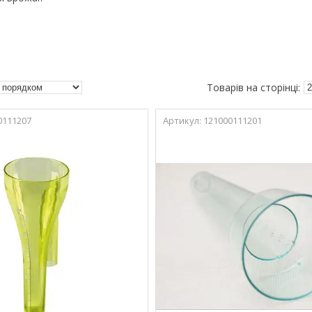
0111207
121000111201