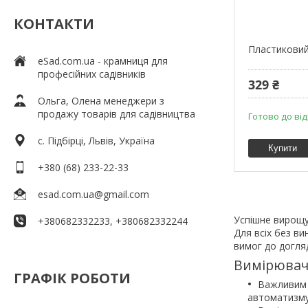
КОНТАКТИ
Пластиковий
eSad.com.ua - крамниця для
професійних садівників
329 ₴
Ольга, Олена менеджери з
продажу товарів для садівництва
Готово до ві
c. Підбірці, Львів, Україна
Купити
+380 (68) 233-22-33
esad.com.ua@gmail.com
Успішне вирощу
+380682332233, +380682332244
Для всіх без ви
вимог до догля
Вимірювачі
ГРАФІК РОБОТИ
Важливим у
автоматизму 