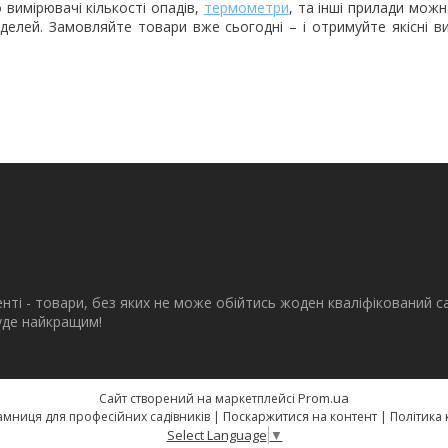
 вимірювачі кількості опадів,
термометри
, та інші прилади мож
делей. Замовляйте товари вже сьогодні – і отримуйте якісні ви
енті - товари, без яких не може обійтись жоден кваліфікований с
буде найкращим!
Prom.ua
Сайт створений на маркетплейсі
eSad.com.ua - крамниця для професійних садівників |
Поскаржитися на контент
|
Політика 
Select Language
▼