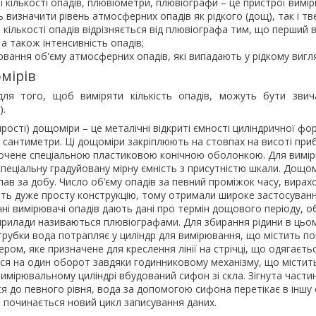
 кількості опадів, плювіометри, плювіографи – це пристрої вимі
визначити рівень атмосферних опадів як рідкого (дощ), так і твер
кількості опадів відрізняється від плювіографа тим, що перший в
, а також інтенсивність опадів;
вання об'єму атмосферних опадів, які випадають у рідкому вигля
мірів
для того, щоб виміряти кількість опадів, можуть бути звич
).
прості) дощоміри – це металічні відкриті ємності циліндричної ф
2 сантиметри. Ці дощоміри закріплюють на стовпах на висоті пр
очене спеціальною пластиковою конічною оболонкою. Для вимірю
пеціальну градуйовану мірну ємність з присутністю шкали. Дощомі
ав за добу. Число об’єму опадів за певний проміжок часу, вира
ть дуже просту конструкцію, тому отримали широке застосування
і вимірювачі опадів дають дані про термін дощового періоду, о
 прилади називаються плювіографами. Для збирання рідини в цьом
убки вода потрапляє у циліндр для вимірювання, що містить поп
ром, яке призначене для креслення лінії на стрічці, що одягає
ся на один оборот завдяки годинниковому механізму, що містить
вимірювальному циліндрі вбудований сифон зі скла. Зігнута част
 до певного рівня, вода за допомогою сифона перетікає в іншу 
 починається новий цикл записування даних.