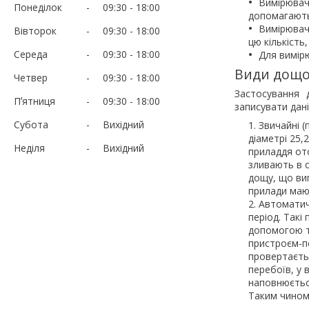
Вимірювачі
Понеділок
09:30
18:00
допомагають 
Вимірювач 
Вівторок
09:30
18:00
цю кількість
Середа
09:30
18:00
Для вимірю
Види дощо
Четвер
09:30
18:00
Застосування 
Пʼятниця
09:30
18:00
записувати дані
Субота
Вихідний
Звичайні (
діаметрі 25,
Неділя
Вихідний
приладдя от
зливають в с
дощу, що вип
прилади маю
Автоматичн
період. Такі
допомогою тр
пристроєм-пе
провертаєть
перебоїв, у 
наповнюється
Таким чином