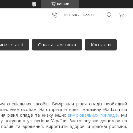
Кошик
+380 (68) 233-22-33
ни і статті
Оплата і доставка
Контакти
м спеціальних засобів. Вимірювач рівня опадів необхідний
ікавленим особам. На сторінці інтернет-магазину eSad.com.ua
ня рівня опадів та низку інших
вимірювальних приладів
. Ми
у покупок в усі регіони України. Застосовуючи дощоміри на
 полив та зрошення, виростити здорові й красиві рослини,