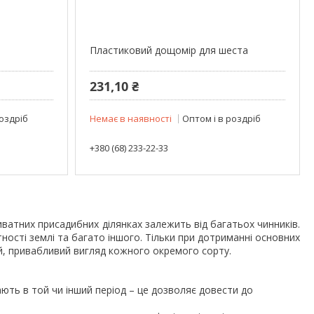
Пластиковий дощомір для шеста
231,10 ₴
роздріб
Немає в наявності
Оптом і в роздріб
+380 (68) 233-22-33
иватних присадибних ділянках залежить від багатьох чинників.
тності землі та багато іншого. Тільки при дотриманні основних
й, привабливий вигляд кожного окремого сорту.
дають в той чи інший період – це дозволяє довести до