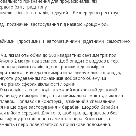
рювального призначення для професіоналів, які
дого (сніг, град) типу;
имірює кількість опадів, а другий – безперервно реєструє
ді, призначені застосування під назвою «дощоміри».
айними (простими) і автоматичними (здатними самостійно
орми, які мають об’єм до 500 квадратних сантиметрів при
иблизно 2 метри над землею. Щоб опади не видував вітер,
вання рідких опадів, що потрапили в дощомір, їх
ри такого типу здатні виміряти загальну кількість опадів,
ховують додаванням показників добового об’єму. Ці
 в різних сферах діяльності людини.
б’єм опадів та їх розподіл в кожний конкретний дощовий
у випадку використовується приймальна ємність, з якої за
лавок. Поплавок в конструкції з’єднаний з спеціальним
ться на ще одне застосування – барабан. Щодоби барабан
ся в його середині. Для того, щоб прилад працював без
ина сифону розташована саме коло пера. Коли ємність
ємність і перо повертається в початкове положення.