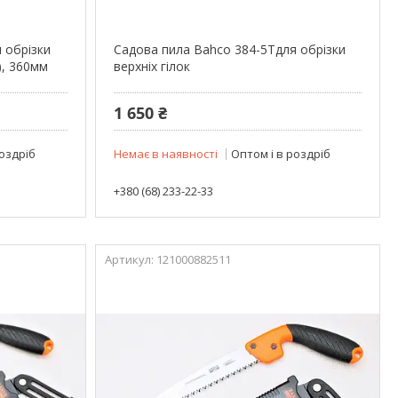
 обрізки
Садова пила Bahco 384-5Тдля обрізки
), 360мм
верхніх гілок
1 650 ₴
роздріб
Немає в наявності
Оптом і в роздріб
+380 (68) 233-22-33
121000882511