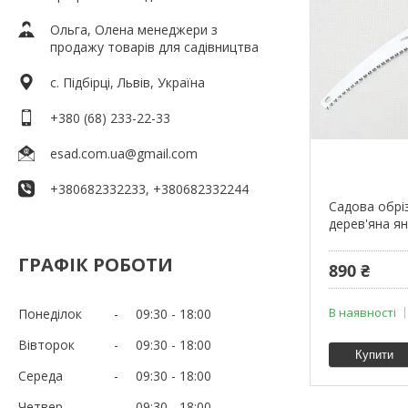
Ольга, Олена менеджери з
продажу товарів для садівництва
c. Підбірці, Львів, Україна
+380 (68) 233-22-33
esad.com.ua@gmail.com
+380682332233, +380682332244
Садова обрі
дерев'яна я
ГРАФІК РОБОТИ
890 ₴
В наявності
Понеділок
09:30
18:00
Вівторок
09:30
18:00
Купити
Середа
09:30
18:00
Четвер
09:30
18:00