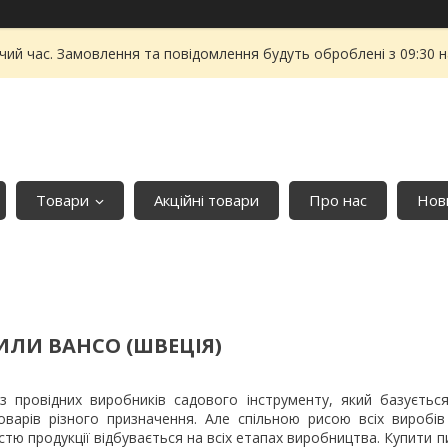
чий час. Замовлення та повідомлення будуть оброблені з 09:30 
Товари
Акційні товари
Про нас
Нови
ИЛИ BAHCO (ШВЕЦІЯ)
з провідних виробників садового інструменту, який базуєтьс
варів різного призначення. Але спільною рисою всіх виробів
стю продукції відбувається на всіх етапах виробництва. Купити 