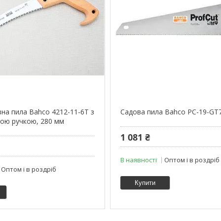
зна пила Bahco 4212-11-6T з
Садова пила Bahco PC-19-GT
ною ручкою, 280 мм
1 081 ₴
В наявності
Оптом і в роздріб
Оптом і в роздріб
Купити