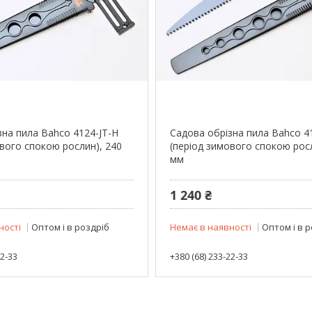
зна пила Bahco 4124-JT-H
Садова обрізна пила Bahco 4
ового спокою рослин), 240
(період зимового спокою рос
мм
1 240 ₴
ності
Оптом і в роздріб
Немає в наявності
Оптом і в 
22-33
+380 (68) 233-22-33