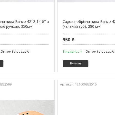
зна пила Bahco 4212-14-6T з
Садова обрізна пила Bahco 4
ною ручкою, 350мм
(калений зуб), 280 мм
950 ₴
Оптом і в роздріб
В наявності
Оптом і в роздріб
Купити
0882509
121000882516