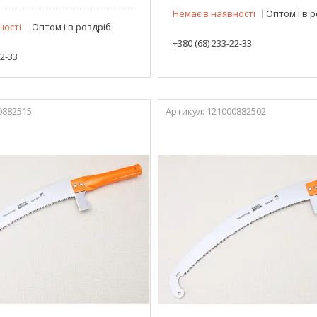
Немає в наявності
Оптом і в 
ності
Оптом і в роздріб
+380 (68) 233-22-33
22-33
0882515
121000882502