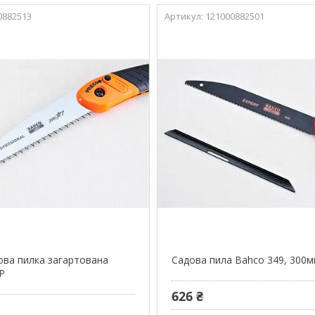
0882513
121000882501
ова пилка загартована
Садова пила Bahco 349, 300
P
626 ₴