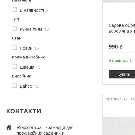
В наявності
6
Тип
Садова обрі
Ручна пила
13
дерев'яна я
Стан
990 ₴
Новий
15
Країна виробник
В наявності
Швеція
15
Купити
Виробник
Bahco
15
12100
КОНТАКТИ
eSad.com.ua - крамниця для
професійних садівників