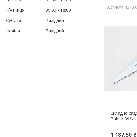
12100
Пʼятниця
09:30
18:00
Субота
Вихідний
Неділя
Вихідний
Складна сад
Bahco 396-H
1 187,50 ₴