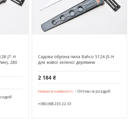
128-JT-H
Садова обрізна пила Bahco 5124-JS-H
лин), 280
для живої зеленої деревини
2 184 ₴
Немає в наявності
Оптом і в роздріб
роздріб
+380 (68) 233-22-33