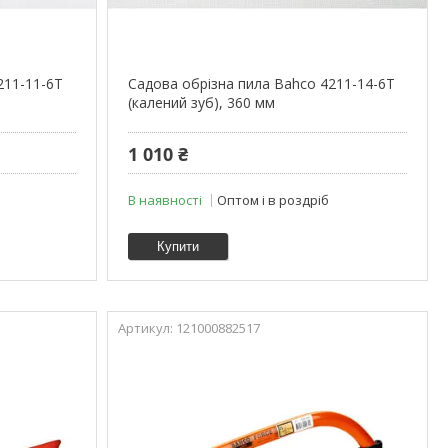
211-11-6T
Садова обрізна пила Bahco 4211-14-6T
(калений зуб), 360 мм
1 010 ₴
В наявності
Оптом і в роздріб
Купити
121000882517