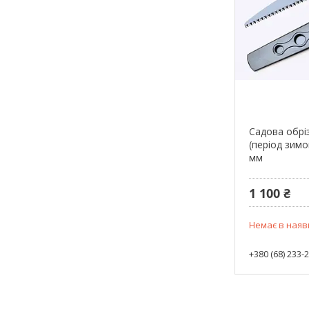
Садова обрі
(період зим
мм
1 100 ₴
Немає в наяв
+380 (68) 233-