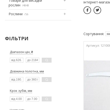
Товари для висадки
інтернет-магази
рослин
4848
Рослини
56
ФІЛЬТРИ
12100
Діапазон цін, ₴
Довжина полотна, мм
Крок зубів, мм
Наявність