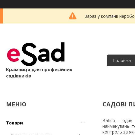
Зараз у компанії неробо
Головна
Крамниця для професійних
садівників
САДОВІ П
Bahco – один 
Товари
найменувань то
контроль за які