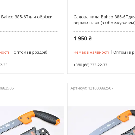
 Bahco 385-6Тдля обрізки
Садова пила Bahco 386-6Тдля
верхніх гілок (з обмежувачем
1 950 ₴
ності
Оптом і в роздріб
Немає в наявності
Оптом і в 
22-33
+380 (68) 233-22-33
0882506
121000882507