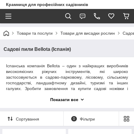
Крамниця для професійних садівників
Товари та послуги
Товари для висадки рослин
Садов
Садові пили Bellota (Іспанія)
Іспанська компанія Bellota – один з найкращих виробників
високоякісних ріжучих інструментів, які широко
застосовуються в садово-парковому, лісовому, сільському
господарстві, ландшафтному дизайні, туризмі та інших
галузях. Зробити замовлення та купити садові ножівки і
лучкові пили Bellota
за вигідною ціною рекомендуємо на
Показати все
сторінці eSad.com.ua. Професійні садові пили Беллота – це
зручні в експлуатації та надійні інструменти з високим
показником зносостійкості. Разом із пилами вигідно купувати
змінні деталі та полотна. Це дасть можливість працювати
Сортування
0
Фільтри
безперебійно протягом тривалого періоду. Замовлення
приймаються із різних куточків України, здійснюється