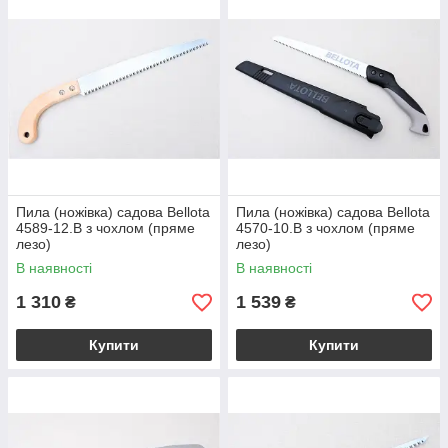
оперативна доставка покупок.
Пила (ножівка) садова Bellota
Пила (ножівка) садова Bellota
4589-12.B з чохлом (пряме
4570-10.B з чохлом (пряме
лезо)
лезо)
В наявності
В наявності
1 310
1 539
₴
₴
Купити
Купити