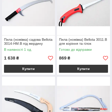
Пила (ножівка) садова Bellota
Пила (ножівка) Bellota 3011.B
3014-HM.B під жердину
для коріння та гілок
В наявності 1 од.
Готово до відправки
1 638
869
₴
₴
Купити
Купити