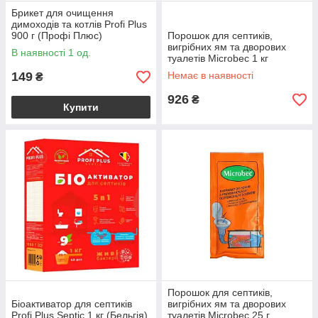
Брикет для очищення
димоходів та котлів Profi Plus
900 г (Профі Плюс)
Порошок для септиків,
вигрібних ям та дворових
В наявності 1 од.
туалетів Microbec 1 кг
149
Немає в наявності
₴
926
₴
Купити
Порошок для септиків,
Біоактиватор для септиків
вигрібних ям та дворових
Profi Plus Septic 1 кг (Бельгія)
туалетів Microbec 25 г