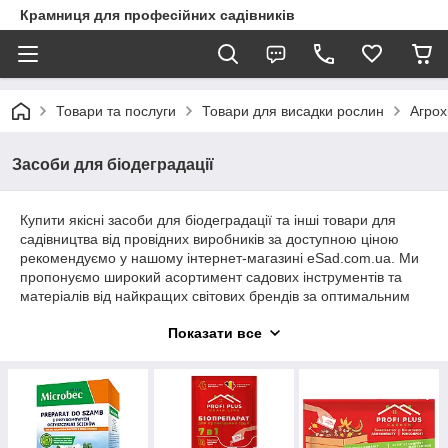
Крамниця для професійних садівників
Товари та послуги
Товари для висадки рослин
Агрох
Засоби для біодеградації
Купити якісні засоби для біодеградації та інші товари для
садівництва від провідних виробників за доступною ціною
рекомендуємо у нашому інтернет-магазині eSad.com.ua. Ми
пропонуємо широкий асортимент садових інструментів та
матеріалів від найкращих світових брендів за оптимальним
співвідношенням ціна-якість. Гарантуємо оперативне
Показати все
оформлення замовлень та надійну доставку товару до будь-
якого регіону України.