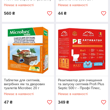
Немає в наявності
Немає в наявності
560
44
₴
₴
Таблетки для септиків,
Реактиватор для очищення
вигрібних ям та дворових
та запуску септиків Profi Plus
туалетів Microbec 20 г
Septic 500 г - Профі Плюс,
Бельгія
Немає в наявності
Немає в наявності
47
349
₴
₴