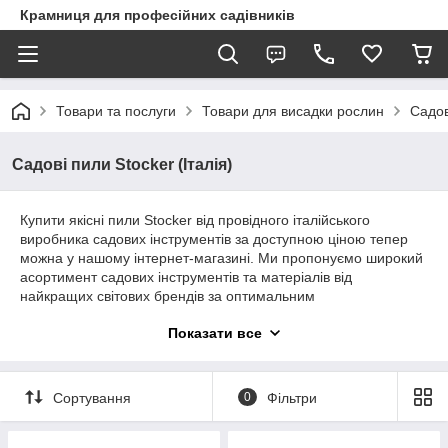
Крамниця для професійних садівників
Товари та послуги
Товари для висадки рослин
Садов
Садові пили Stocker (Італія)
Купити якісні пили Stocker від провідного італійського
виробника садових інструментів за доступною ціною тепер
можна у нашому інтернет-магазині. Ми пропонуємо широкий
асортимент садових інструментів та матеріалів від
найкращих світових брендів за оптимальним
співвідношенням ціна-якість. Гарантуємо оперативне
Показати все
оформлення замовлень та доставку товару до будь-якого
населенного пункту України.
Сортування
0
Фільтри