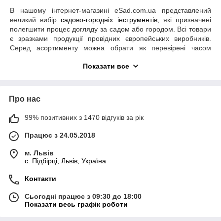
В нашому інтернет-магазині eSad.com.ua представлений
великий вибір
садово-городніх інструментів
, які призначені
полегшити процес догляду за садом або городом. Всі товари
є зразками продукції провідних європейських виробників.
Серед асортименту можна обрати як перевірені часом
моделі, так і новітні розробки, які тільки починають
Показати все
створювати відповідну нішу на українському ринку. Серед
таких товарів гідне місце посідають різноманітні
пристосування для видалення бур’янів.
Інструменти для приб​ирання бур’янів
Про нас
Це порівняно нові моделі, які прийшли до нас з країн Європи.
99% позитивних з 1470 відгуків за рік
Здебільшого це невеличкі за розміром, компактні і зручні
Працює з 24.05.2018
інструменти. Перевіривши якість роботи на невеликій ділянці
за допомогою, наприклад, маленької вилки, повертатися до
м. Львів
громіздкої мотики не захочеться нікому.
c. Підбірці, Львів, Україна
В нашому інтернет-магазині подібні невеличкі інструменти
подаються в якості доповнення до основного асортименту.
Контакти
Поряд з високоякісними лопатами,
сокирами
, граблями та
іншими садовими інструментами ці моделі виглядають
Сьогодні працює з 09:30 до 18:00
Показати весь графік роботи
досить мініатюрними. Але розмір не применшує їхньої
ефективності.