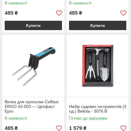
В наявності
В наявності
485
485
₴
₴
Купити
Купити
Вилка для прополки Cellfast
ERGO 42-003 — Целфаст
Набір садових інструментів (3
Ерго
од.) Bellota - 3076.B
В наявності
Готово до відправки
485
1 579
₴
₴