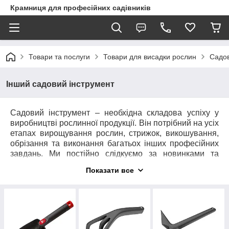
Крамниця для професійних садівників
Товари та послуги
Товари для висадки рослин
Садов
Інший садовий інструмент
Садовий інструмент
– необхідна складова успіху у
виробництві рослинної продукції. Він потрібний на усіх
етапах вирощування рослин, стрижок, викошування,
обрізання та виконання багатьох інших професійних
завдань. Ми постійно слідкуємо за новинками та
удосконаленням існуючих моделей
інструментів
, тому
Показати все
пропонуємо широкий асортимент товарів для людей із
різною платоспроможністю з різних міст України –
Києва, Львова, Одеси, Дніпра, Харкова.