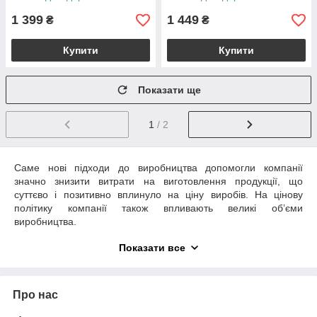
1 399
1 449
₴
₴
Купити
Купити
Показати ще
1
/ 2
Саме нові підходи до виробництва допомогли компанії
значно знизити витрати на виготовлення продукції, що
суттєво і позитивно вплинуло на ціну виробів. На цінову
політику компанії також впливають великі об’єми
виробництва.
Асортимент садових пил ARS
Показати все
Пили для саду від бренду ARS призначаються для
спилювання гілок, діаметр яких перевищує 3 сантиметра.
Про нас
Пили традиційного садового типу (ножівки)
спилюють гілки в одному напрямі – «на себе». Вони