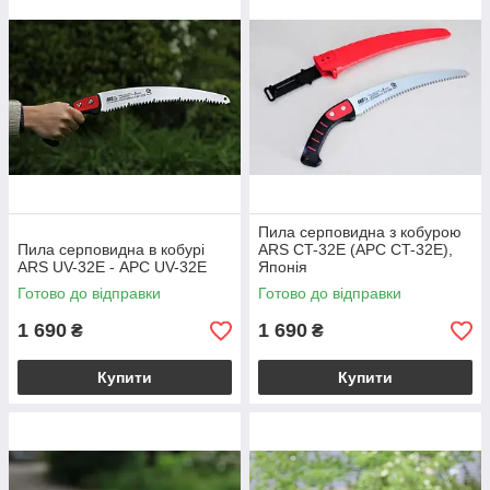
використання у інших галузях.
Пила серповидна з кобурою
Пила серповидна в кобурі
ARS CT-32E (АРС CT-32E),
ARS UV-32E - АРС UV-32Е
Японія
Готово до відправки
Готово до відправки
1 690
1 690
₴
₴
Купити
Купити