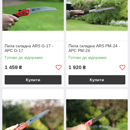
Пила складна ARS G-17 -
Пила складна ARS PM-24 -
АРС G-17
АРС PM-24
Готово до відправки
Готово до відправки
1 459
1 920
₴
₴
Купити
Купити