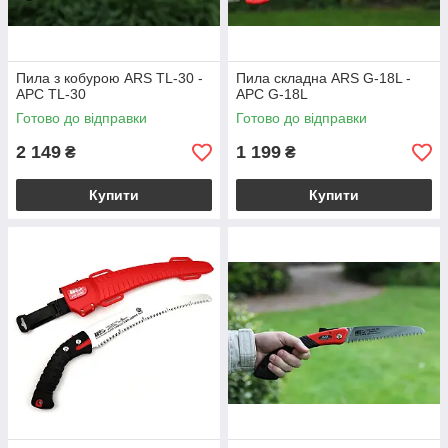
Пила з кобурою ARS TL-30 -
Пила складна ARS G-18L -
АРС TL-30
АРС G-18L
Готово до відправки
Готово до відправки
2 149
1 199
₴
₴
Купити
Купити