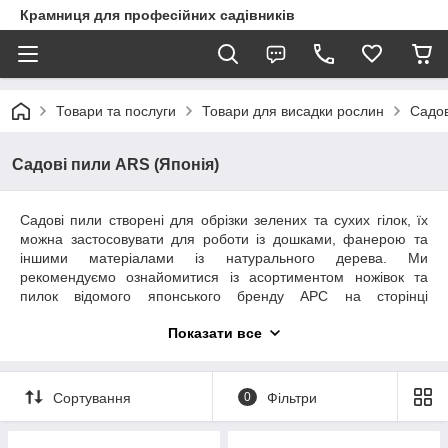
Крамниця для професійних садівників
Товари та послуги
Товари для висадки рослин
Садов
Садові пили ARS (Японія)
Садові пили створені для обрізки зелених та сухих гілок, їх
можна застосовувати для роботи із дошками, фанерою та
іншими матеріалами із натурального дерева. Ми
рекомендуємо ознайомитися із асортиментом ножівок та
пилок відомого японського бренду АРС на сторінці
eSad.com.ua. Професійні пили ARS для саду та спеціальні
Показати все
засоби догляду
купити можуть садівники-любителі,
ландшафтні дизайнери, працівники спеціалізованих
господарств, туристи та інші особи за доступною ціною у
Києві, Львові, Одесі, Ужгороді, інших містах України. Японські
Сортування
0
Фільтри
садові пили ARS – це надійні, довговічні та високоякісні
інструменти для професійного догляду за садом та