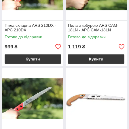
Пила складна ARS 210DX -
Пила з кобурою ARS CAM-
АРС 210DX
18LN - АРС CAM-18LN
Готово до відправки
Готово до відправки
939
1 119
₴
₴
Купити
Купити