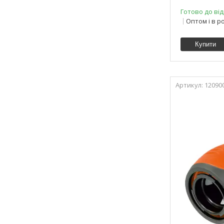
Готово до від
Оптом і в р
Купити
12090