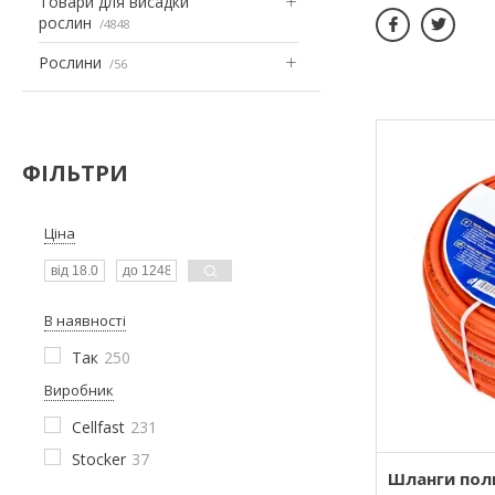
Товари для висадки
рослин
4848
Рослини
56
ФІЛЬТРИ
Ціна
В наявності
Так
250
Виробник
Cellfast
231
Stocker
37
Шланги поли