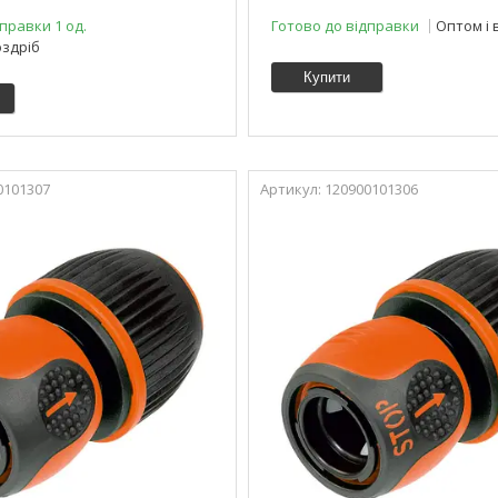
правки 1 од.
Готово до відправки
Оптом і 
оздріб
Купити
0101307
120900101306