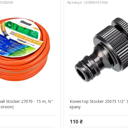
0100204
120900101304
й Stocker 27070 - 15 m, ½"
Конектор Stocker 25073 1/2" 
Torsion)
крану
110 ₴