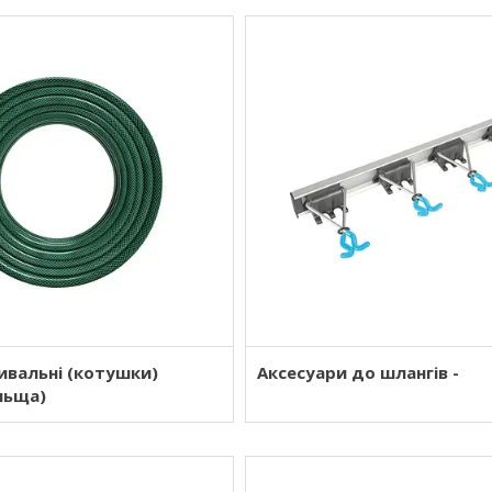
ивальні (котушки)
Аксесуари до шлангів -
ольща)