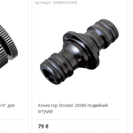
120900101305
3/4" для
Конектор Stocker 25080 подвійний
штуцер
79 ₴