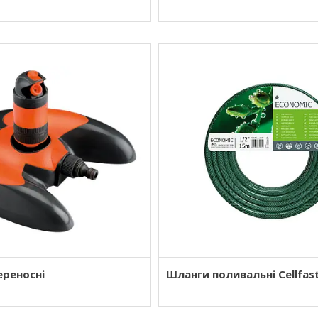
ереносні
Шланги поливальні Cellfas