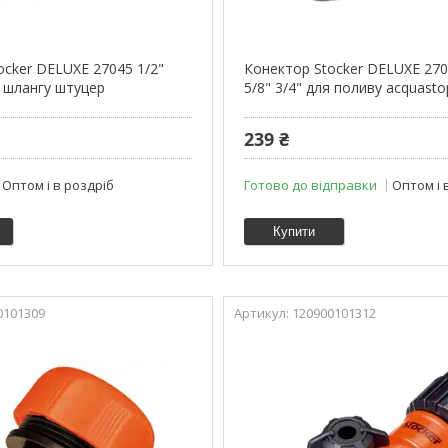
ocker DELUXE 27045 1/2"
Конектор Stocker DELUXE 270
я шлангу штуцер
5/8" 3/4" для поливу acquasto
239 ₴
Оптом і в роздріб
Готово до відправки
Оптом і 
Купити
0101309
120900101312