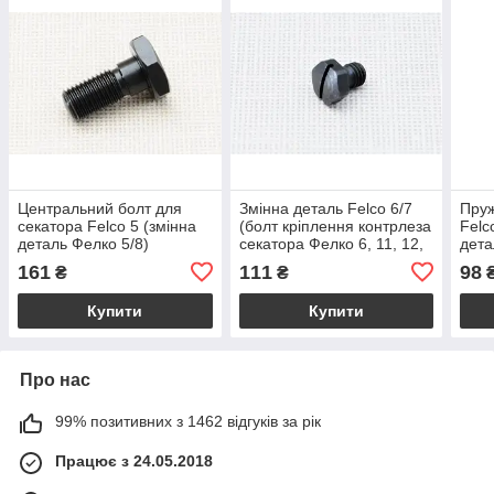
Центральний болт для
Змінна деталь Felco 6/7
Пруж
секатора Felco 5 (змінна
(болт кріплення контрлеза
Felc
деталь Фелко 5/8)
секатора Фелко 6, 11, 12,
дета
16, 17, 6СС)
161
111
98
₴
₴
Купити
Купити
Про нас
99% позитивних з 1462 відгуків за рік
Працює з 24.05.2018