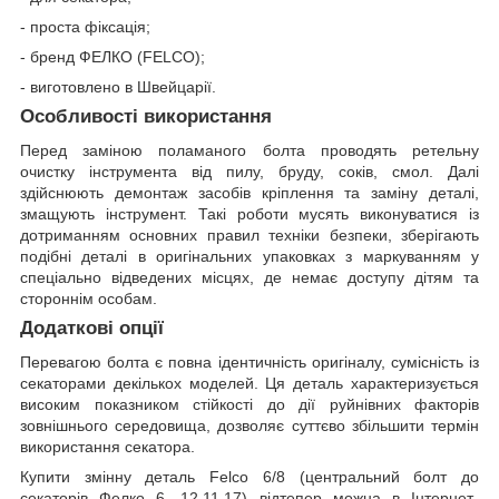
- проста фіксація;
- бренд ФЕЛКО (FELCO);
- виготовлено в Швейцарії.
Особливості використання
Перед заміною поламаного болта проводять ретельну
очистку інструмента від пилу, бруду, соків, смол. Далі
здійснюють демонтаж засобів кріплення та заміну деталі,
змащують інструмент. Такі роботи мусять виконуватися із
дотриманням основних правил техніки безпеки, зберігають
подібні деталі в оригінальних упаковках з маркуванням у
спеціально відведених місцях, де немає доступу дітям та
стороннім особам.
Додаткові опції
Перевагою болта є повна ідентичність оригіналу, сумісність із
секаторами декількох моделей. Ця деталь характеризується
високим показником стійкості до дії руйнівних факторів
зовнішнього середовища, дозволяє суттєво збільшити термін
використання секатора.
Купити змінну деталь Felco 6/8 (центральний болт до
секаторів Фелко 6, 12,11,17) відтепер можна в Інтернет-