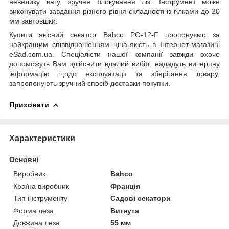
невелику вагу, зручне блокування ліз. Інструмент може
виконувати завдання різного рівня складності із гілками до 20
мм завтовшки.
Купити якісний секатор Bahco PG-12-F пропонуємо за
найкращим співвідношенням ціна-якість в Інтернет-магазині
eSad.com.ua. Спеціалісти нашої компанії завжди охоче
допоможуть Вам здійснити вдалий вибір, нададуть вичерпну
інформацію щодо експлуатації та зберігання товару,
запропонують зручний спосіб доставки покупки.
Приховати
Характеристики
Основні
Виробник
Bahco
Країна виробник
Франція
Тип інструменту
Садові секатори
Форма леза
Вигнута
Довжина леза
55 мм