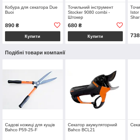
Кобура для секатора Due
Точильний інструмент
Точи
Buoi
Stocker 9080 combi -
Isto
Штокер
Shar
890
680
₴
₴
738
Купити
Купити
Подібні товари компанії
Садові ножиці для кущів
Секатор акумуляторний
Сека
Bahco P59-25-F
Bahco BCL21