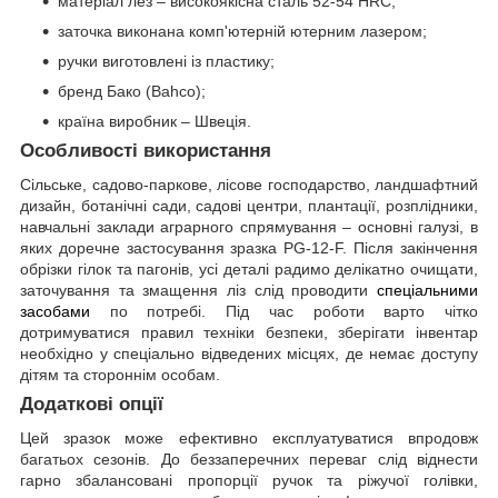
матеріал лез – високоякісна сталь 52-54 HRC;
заточка виконана комп'ютерній ютерним лазером;
ручки виготовлені із пластику;
бренд Бако (Bahco);
країна виробник – Швеція.
Особливості використання
Сільське, садово-паркове, лісове господарство, ландшафтний
дизайн, ботанічні сади, садові центри, плантації, розплідники,
навчальні заклади аграрного спрямування – основні галузі, в
яких доречне застосування зразка PG-12-F. Після закінчення
обрізки гілок та пагонів, усі деталі радимо делікатно очищати,
заточування та змащення ліз слід проводити
спеціальними
засобами
по потребі. Під час роботи варто чітко
дотримуватися правил техніки безпеки, зберігати інвентар
необхідно у спеціально відведених місцях, де немає доступу
дітям та стороннім особам.
Додаткові опції
Цей зразок може ефективно експлуатуватися впродовж
багатьох сезонів. До беззаперечних переваг слід віднести
гарно збалансовані пропорції ручок та ріжучої голівки,