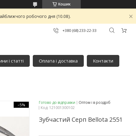
Кошик
найближчого робочого дня (10.08).
+380 (68) 233-22-33
ни і статті
Оплата і доставка
Контакти
Готово до відправки
Оптом і в роздріб
–5%
Код:
121001300102
Зубчастий Серп Bellota 2551