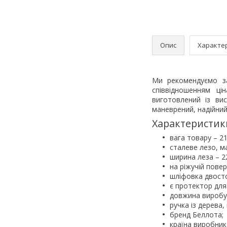
Опис
Характе
Ми рекомендуємо за
співвідношенням ці
виготовлений із вис
маневрений, надійний
Характеристик
вага товару – 21
сталеве лезо, м
ширина леза – 2
на ріжучій поверх
шліфовка двост
є протектор для
довжина виробу 
ручка із дерева
бренд Беллота;
країна виробник 