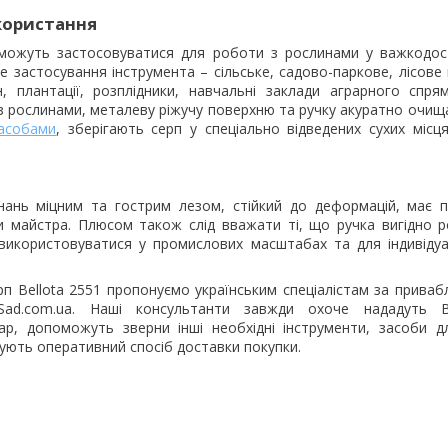
користання
ожуть застосовуватися для роботи з рослинами у важкодост
не застосування інструмента – сільське, садово-паркове, лісове
 плантації, розплідники, навчальні заклади аграрного спрям
з рослинами, металеву ріжучу поверхню та ручку акуратно очищ
засобами
, зберігають серп у спеціально відведених сухих місц
днань міцним та гострим лезом, стійкий до деформацій, має 
 майстра. Плюсом також слід вважати ті, що ручка вигідно р
використовуватися у промислових масштабах та для індивідуа
рп Bellota 2551 пропонуємо українським спеціалістам за прива
 eSad.com.ua. Наші консультанти завжди охоче нададуть 
ар, допоможуть зверни інші необхідні інструменти, засоби д
ують оперативний спосіб доставки покупки.