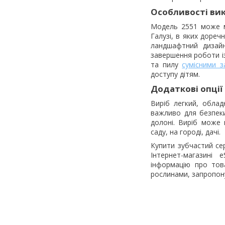
Особливості ви
Модель 2551 може м
Галузі, в яких дореч
ландшафтний дизайн,
завершення роботи і
та пилу
сумісними 
доступу дітям.
Додаткові опції
Виріб легкий, обла
важливо для безпеки
долоні. Виріб може 
саду, на городі, дачі.
Купити зубчастий се
Інтернет-магазині
інформацію про тов
рослинами, запропон