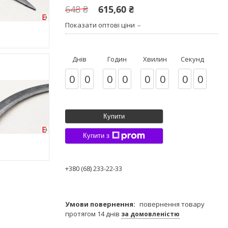
648 ₴
615,60 ₴
Показати оптові ціни
Днів
Годин
Хвилин
Секунд
0
0
0
0
0
0
0
0
Купити
Купити з
+380 (68) 233-22-33
повернення товару
протягом 14 днів
за домовленістю