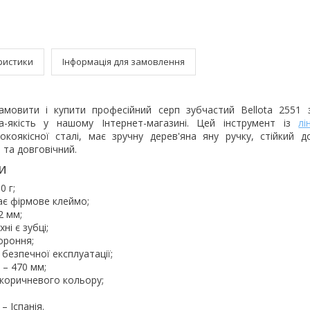
ристики
Інформація для замовлення
мовити і купити професійний серп зубчастий Bellota 2551
на-якість у нашому Інтернет-магазині. Цей інструмент із
лі
окоякісної сталі, має зручну дерев'яна яну ручку, стійкий д
 та довговічний.
и
0 г;
ає фірмове клеймо;
2 мм;
ні є зубці;
ороння;
 безпечної експлуатації;
– 470 мм;
, коричневого кольору;
– Іспанія.