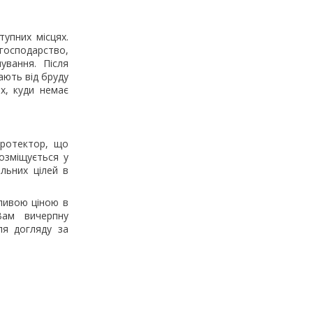
упних місцях.
 господарство,
ування. Після
ають від бруду
ях, куди немає
протектор, що
озміщується у
льних цілей в
бливою ціною в
Вам вичерпну
ля догляду за