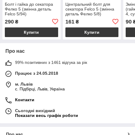
Болт і гайка до секатора
Центральний болт для
Змін
Фелко 5 (змінна деталь
секатора Felco 5 (змінна
(гай
Felco 5/94)
деталь Фелко 5/8)
4, с
290
161
90
₴
₴
Купити
Купити
Про нас
99% позитивних з 1461 відгука за рік
Працює з 24.05.2018
м. Львів
c. Підбірці, Львів, Україна
Контакти
Сьогодні вихідний
Показати весь графік роботи
Про нас