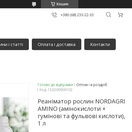
Кошик
+380 (68) 233-22-33
ни і статті
Оплата і доставка
Контакти
Готово до відправки
Оптом і в роздріб
Код:
150200900102
Реаніматор рослин NORDAGRI
AMINO (амінокислоти +
гумінові та фульвові кислоти),
1 л