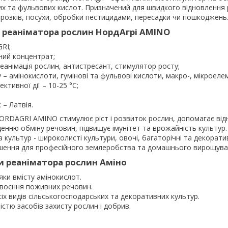
их та фульвових кислот. Призначений для швидкого відновлення 
розків, посухи, обробки пестицидами, пересадки чи пошкоджень
 реаніматора рослин НордАгрі AMINO
RI;
ний концентрат;
еанімація рослин, антистресант, стимулятор росту;
 – амінокислоти, гумінові та фульвові кислоти, макро-, мікроеле
тивної дії – 10-25 °C;
 – Латвія.
ORDAGRI AMINO стимулює ріст і розвиток рослин, допомагає ві
ащенню обміну речовин, підвищує імунітет та врожайність культур
 культур - широколисті культури, овочі, багаторічні та декорати
рішення для професійного землеробства та домашнього вирощува
и реаніматора рослин Аміно
яки вмісту амінокислот.
воєння поживних речовин.
сіх видів сільськогосподарських та декоративних культур.
істю засобів захисту рослин і добрив.