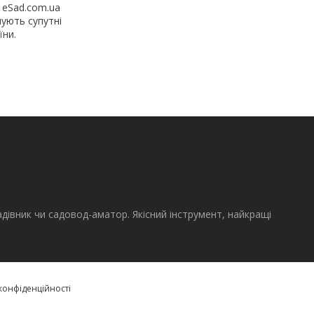
 eSad.com.ua
ують супутні
їни.
адівник чи садовод-аматор. Якісний інструмент, найкращі
конфіденційності