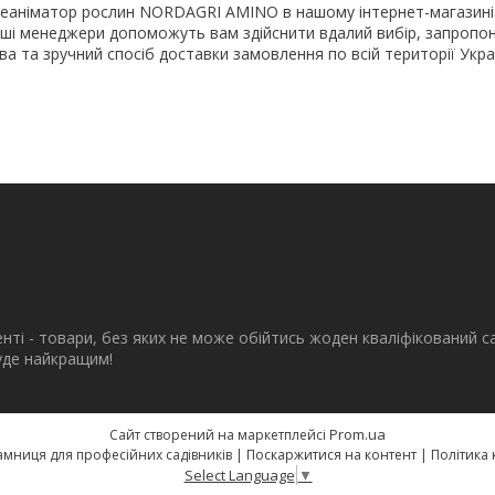
еаніматор рослин NORDAGRI AMINO в нашому інтернет-магазині
аші менеджери допоможуть вам здійснити вдалий вибір, запропон
ва та зручний спосіб доставки замовлення по всій території Укра
енті - товари, без яких не може обійтись жоден кваліфікований с
буде найкращим!
Prom.ua
Сайт створений на маркетплейсі
eSad.com.ua - крамниця для професійних садівників |
Поскаржитися на контент
|
Політика 
Select Language
▼