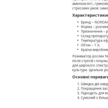
амінокислот, гумінов
стресових умов: замо
Характеристики
Бренд – NORDAG
Форма – розчин
Призначення – р
Склад препарату
Температура ефек
Об'єм – 1 л;
Країна-виробник
Реаніматор рослин N
після стресів і покр
для широкого спектра
культури. Ідеальне 
Основні переваг
Швидка дія завд
Покращення зас
Підходить для в
Сумісний з більш