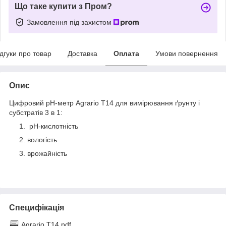
Що таке купити з Пром?
Замовлення під захистом
ідгуки про товар
Доставка
Оплата
Умови повернення
Опис
Цифровий рН-метр Agrario Т14 для вимірювання ґрунту і
субстратів 3 в 1:
рН-кислотність
вологість
врожайність
Специфікація
Agrario Т14.pdf