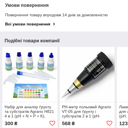
Умови повернення
Повернення товару впродовж 14 днів за домовленістю
Всі умови повернення
Подібні товари компанії
Набір для аналізу ґрунту
РН-метр польовий Agrario
Лакм
та субстратів Agrario H821
VT-05 для ґрунту і
для 
4 в 1 (рH + N + P + K),
субстратів 2 в 1 (рН-
(рН,
ТНЕ01821
кислотність + вологість)
твер
300
568
123
₴
₴