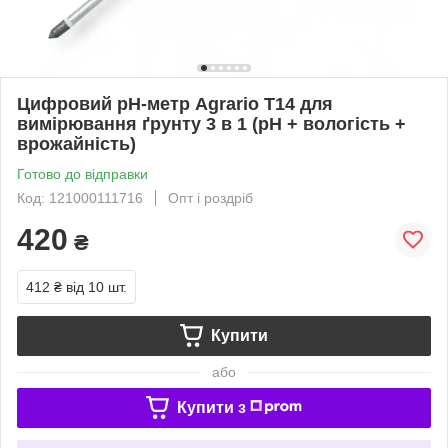
Цифровий рН-метр Agrario Т14 для
вимірювання ґрунту 3 в 1 (рН + вологість +
врожайність)
Готово до відправки
Код: 121000111716
Опт і роздріб
420
₴
412 ₴
від 10 шт.
Купити
або
Купити з