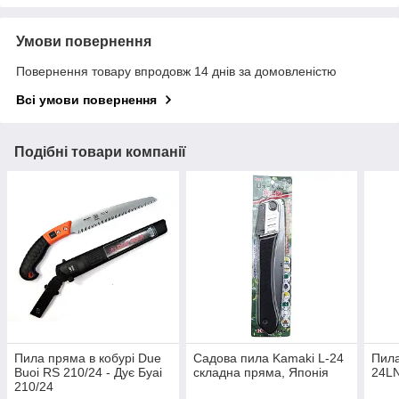
Умови повернення
Повернення товару впродовж 14 днів за домовленістю
Всі умови повернення
Подібні товари компанії
Пила пряма в кобурі Due
Садова пила Kamaki L-24
Пила
Buoi RS 210/24 - Дує Буаі
складна пряма, Японія
24L
210/24