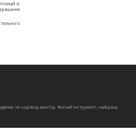
озицій із
икрашання
стильного
адівник чи садовод-аматор. Якісний інструмент, найкращі