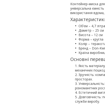
Контейнер-миска для
універсальна ємність
використання вдома, н
Характеристик
Об’єм – 4,7 літр
Діаметр – 25 см
Висота – 12 см
Форма – кругла
Колір – теракот
Бренд – Don-Kwi
Країна виробни
Основні перева
Якість матеріалу
механічних пошкод
Зручність: комп
просторах.
Універсальність
різноманітних рос
Естетичний вигл
Довговічність: 
служби виробу.