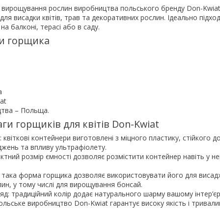
 вирощування рослин виробництва польського бренду Don-Kwiat
 для висадки квітів, трав та декоративних рослин. Ідеально підхо
а балконі, терасі або в саду.
и горщика
а
а
at
цтва – Польща.
ги горщиків для квітів Don-Kwiat
: квіткові контейнери виготовлені з міцного пластику, стійкого д
жень та впливу ультрафіолету.
актний розмір ємності дозволяє розмістити контейнер навіть у н
: така форма горщика дозволяє використовувати його для виса
лин, у тому числі для вирощування бонсай.
яд: традиційний колір додає натурального шарму вашому інтер’єр
польське виробництво Don-Kwiat гарантує високу якість і тривали