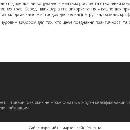
во підійде для вирощування кімнатних рослин та створення комп
тивних трав. Серед інших варіантів використання – кашпо для пр
також організація міні-грядок для зелені (петрушка, базилік, кріп).
чудовим вибором для тих, хто цінує поєднання практичності та 
енті - товари, без яких не може обійтись жоден кваліфікований с
буде найкращим!
Prom.ua
Сайт створений на маркетплейсі