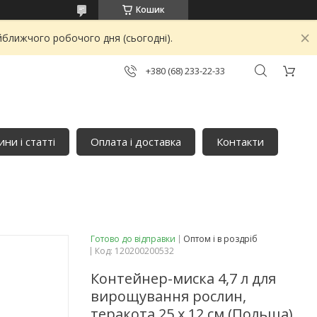
Кошик
йближчого робочого дня (сьогодні).
+380 (68) 233-22-33
ни і статті
Оплата і доставка
Контакти
Готово до відправки
Оптом і в роздріб
Код:
120200200532
Контейнер-миска 4,7 л для
вирощування рослин,
теракота 25 x 12 см (Польща)