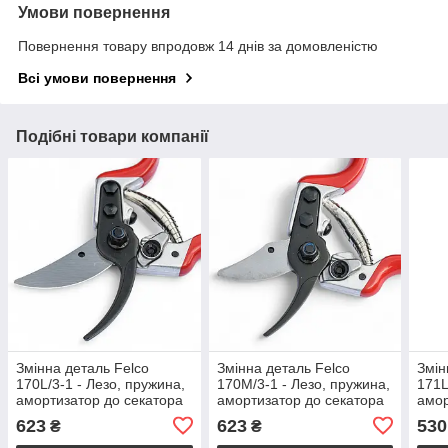
Умови повернення
Повернення товару впродовж 14 днів за домовленістю
Всі умови повернення
Подібні товари компанії
Змінна деталь Felco
Змінна деталь Felco
Змін
170L/3-1 - Лезо, пружина,
170M/3-1 - Лезо, пружина,
171L
амортизатор до секатора
амортизатор до секатора
амор
Фелко 170L
Фелко 170M
Фел
623
623
530
₴
₴