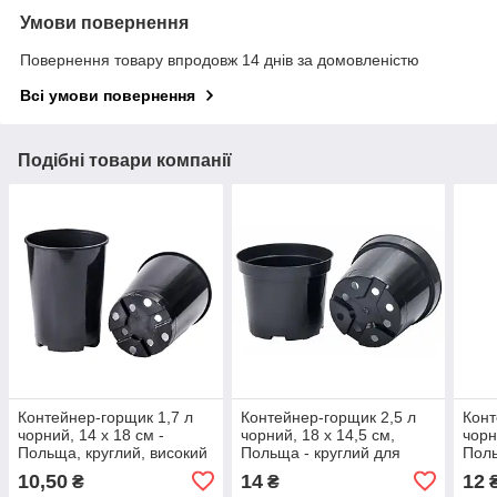
Умови повернення
Повернення товару впродовж 14 днів за домовленістю
Всі умови повернення
Подібні товари компанії
Контейнер-горщик 1,7 л
Контейнер-горщик 2,5 л
Конт
чорний, 14 х 18 см -
чорний, 18 х 14,5 см,
чорн
Польща, круглий, високий
Польща - круглий для
Поль
для вирощування рослин
вирощування рослин
вир
10,50
14
12
₴
₴
RS2.5