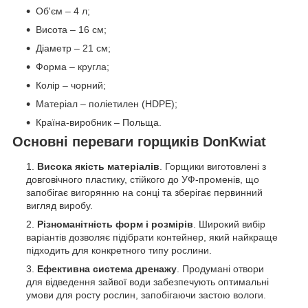
Об'єм – 4 л;
Висота – 16 см;
Діаметр – 21 см;
Форма – кругла;
Колір – чорний;
Матеріал – поліетилен (HDPE);
Країна-виробник – Польща.
Основні переваги горщиків DonKwiat
Висока якість матеріалів
. Горщики виготовлені з
довговічного пластику, стійкого до УФ-променів, що
запобігає вигорянню на сонці та зберігає первинний
вигляд виробу.
Різноманітність форм і розмірів
. Широкий вибір
варіантів дозволяє підібрати контейнер, який найкраще
підходить для конкретного типу рослини.
Ефективна система дренажу
. Продумані отвори
для відведення зайвої води забезпечують оптимальні
умови для росту рослин, запобігаючи застою вологи.