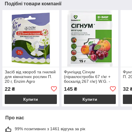
Подібні товари компанії
Засіб від хвороб та гнилей
Фунгіцид Сігнум
Фунг
для кімнатних рослин П.
(піраклостробін 67 г/кг +
П. 2
20 г, Enzim Agro
боскалід 267 г/кг) W.G. -
15 г BASF
22
145
32
₴
₴
Купити
Купити
Про нас
99% позитивних з 1461 відгука за рік