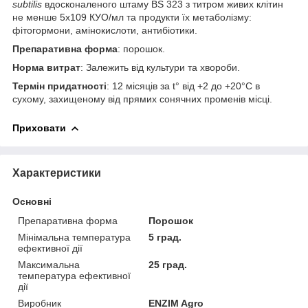
subtilis
вдосконаленого штаму BS 323 з титром живих клітин
не менше 5х10
9
КУО/мл та продукти їх метаболізму:
фітогормони, амінокислоти, антибіотики.
Препаративна форма
: порошок.
Норма витрат
: Залежить від культури та хвороби.
Термін придатності
: 12 місяців за t° від +2 до +20°С в
сухому, захищеному від прямих сонячних променів місці.
Приховати
Характеристики
Основні
Препаративна форма
Порошок
Мінімальна температура
5 град.
ефективної дії
Максимальна
25 град.
температура ефективної
дії
Виробник
ENZIM Agro