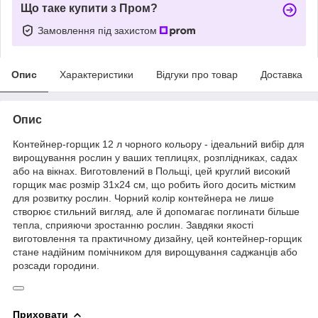
Що таке купити з Пром?
Замовлення під захистом
Опис
Характеристики
Відгуки про товар
Доставка
Опис
Контейнер-горщик 12 л чорного кольору - ідеальний вибір для
вирощування рослин у ваших теплицях, розплідниках, садах
або на вікнах. Виготовлений в Польщі, цей круглий високий
горщик має розмір 31х24 см, що робить його досить містким
для розвитку рослин. Чорний колір контейнера не лише
створює стильний вигляд, але й допомагає поглинати більше
тепла, сприяючи зростанню рослин. Завдяки якості
виготовлення та практичному дизайну, цей контейнер-горщик
стане надійним помічником для вирощування саджанців або
розсади городини.
Приховати