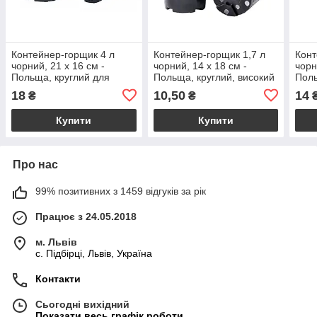
Контейнер-горщик 4 л
Контейнер-горщик 1,7 л
Конт
чорний, 21 х 16 см -
чорний, 14 х 18 см -
чорн
Польща, круглий для
Польща, круглий, високий
Поль
вирощування рослин
для вирощування рослин
вир
18
10,50
14
₴
₴
RS2
Купити
Купити
Про нас
99% позитивних з 1459 відгуків за рік
Працює з 24.05.2018
м. Львів
c. Підбірці, Львів, Україна
Контакти
Сьогодні вихідний
Показати весь графік роботи