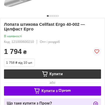
Лопата штикова Cellfast Ergo 40-002 —
Целфаст Ерго
В наявності
Код: 121000600210
Опт і роздріб
1 794
₴
1 758 ₴
від 10 шт.
Купити
або
Купити з
Що таке купити з Пром?