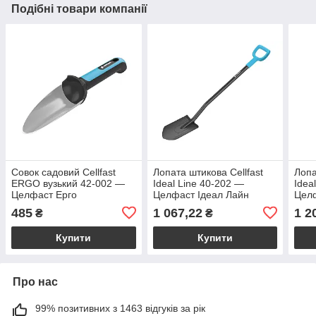
Подібні товари компанії
Совок садовий Cellfast
Лопата штикова Cellfast
Лопа
ERGO вузький 42-002 —
Ideal Line 40-202 —
Idea
Целфаст Ерго
Целфаст Ідеал Лайн
Целф
485
1 067,22
1 2
₴
₴
Купити
Купити
Про нас
99% позитивних з 1463 відгуків за рік