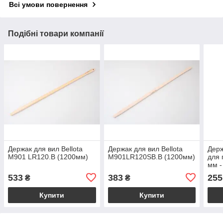
Всі умови повернення
Подібні товари компанії
Держак для вил Bellota
Держак для вил Bellota
Держ
M901 LR120.B (1200мм)
M901LR120SB.B (1200мм)
для 
мм -
533
383
255
₴
₴
Купити
Купити