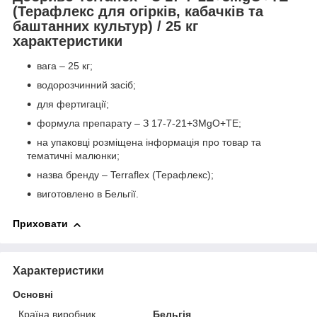
(Терафлекс для огірків, кабачків та
баштанних культур) / 25 кг
характеристики
вага – 25 кг;
водорозчинний засіб;
для фертигації;
формула препарату – З 17-7-21+3MgO+TE;
на упаковці розміщена інформація про товар та
тематичні малюнки;
назва бренду – Terraflex (Терафлекс);
виготовлено в Бельгії.
Приховати
Характеристики
Основні
Країна виробник
Бельгія