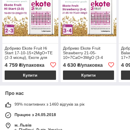
Добриво Ekote Fruit Hi
Добриво Ekote Fruit
Добр
Start 17-10-15+2MgO+TE
Strawberry 21-05-
Bala
(2-3 місяці), Екоте для
10+7CaO+3MgO (3-4
17+
лохини та плодово-ягідних
місяці), Екоте для суниці,
міся
4 759
4 630
4 0
₴/упаковка
₴/упаковка
культур, 25 кг
полуниці та ягідних
плод
культур, 25 кг
25 к
Купити
Купити
Про нас
99% позитивних з 1460 відгуків за рік
Працює з 24.05.2018
м. Львів
c. Підбірці, Львів, Україна