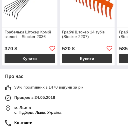
Грабельки Штокер Комбі
Граблі Штокер 14 зубів
Граб
віялові – Stocker 2036
(Stocker 2207)
(Sto
370
520
585
₴
₴
Купити
Купити
Про нас
99% позитивних з 1470 відгуків за рік
Працює з 24.05.2018
м. Львів
c. Підбірці, Львів, Україна
Контакти