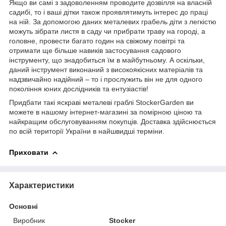
Якщо ви самі з задоволенням проводите дозвілля на власній
садибі, то і ваші дітки також проявлятимуть інтерес до праці
на ній. За допомогою даних металевих грабель діти з легкістю
можуть зібрати листя в саду чи прибрати траву на городі, а
головне, провести багато годин на свіжому повітрі та
отримати ще більше навиків застосування садового
інструменту, що знадобиться їм в майбутньому. А оскільки,
даний інструмент виконаний з високоякісних матеріалів та
надзвичайно надійний – то і прослужить він не для одного
покоління юних дослідників та ентузіастів!
Придбати такі яскраві металеві граблі StockerGarden ви
можете в нашому інтернет-магазині за помірною ціною та
найкращим обслуговуванням покупців. Доставка здійснюється
по всій території України в найшвидші терміни.
Приховати
Характеристики
Основні
Виробник
Stocker