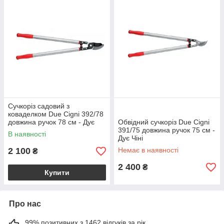
Сучкоріз садовий з
коваделком Due Cigni 392/78
довжина ручок 78 см - Дує
Обвідний сучкоріз Due Cigni
Чіні
391/75 довжина ручок 75 см -
В наявності
Дує Чіні
2 100
Немає в наявності
₴
2 400
₴
Купити
Про нас
99% позитивних з 1462 відгуків за рік