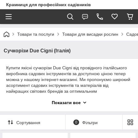
Крамниця для професійних садівників
Товари та послуги
Товари для висадки рослин
Садов
Сучкорізи Due Cigni (Італія)
Купити якісні сучкорізи Due Cigni від провідного італійського
виробника садових інструментів за доступною ціною тепер
можна у нашому інтернет-магазині. Ми пропонуємо широкий
асортимент садових інструментів та матеріалів від
найкращих світових брендів за оптимальним
співвідношенням ціна-якість. Гарантуємо оперативне
Показати все
оформлення замовлень та доставку товару до будь-якого
регіону України.
Сортування
0
Фільтри