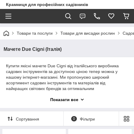
Крамниця для професійних садівників
Товари та послуги
Товари для висадки рослин
Садов
Мачете Due Cigni (Італія)
Купити якісні мачете Due Cigni від італійського виробника
садових інструментів за доступною ціною тепер можна у
нашому інтернет-магазині. Ми пропонуємо широкий
асортимент садових інструментів та матеріалів від
найкращих світових брендів за оптимальним
співвідношенням ціна-якість. Гарантуємо оперативне
Показати все
оформлення замовлень та доставку товару до будь-якого
населенного пункту України.
Сортування
0
Фільтри