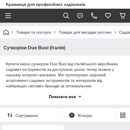
Крамниця для професійних садівників
Товари та послуги
Товари для висадки рослин
Садов
Сучкорізи Due Buoi (Італія)
Купити якісні сучкорізи Due Buoi від італійського виробника
садових інструментів за доступною ціною тепер можна у
нашому інтернет-магазині. Ми пропонуємо широкий
асортимент садових інструментів та матеріалів від
найкращих світових брендів за оптимальним
співвідношенням ціна-якість. Гарантуємо оперативне
Показати все
оформлення замовлень та доставку товару до будь-якого
регіону України.
Сортування
0
Фільтри