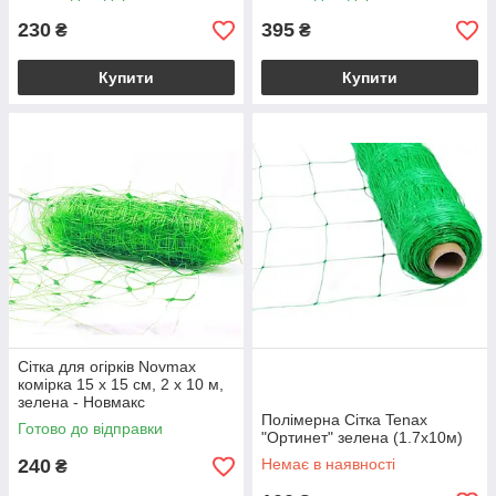
230
395
₴
₴
Купити
Купити
Сітка для огірків Novmax
комірка 15 х 15 см, 2 х 10 м,
зелена - Новмакс
Полімерна Сітка Tenax
Готово до відправки
"Ортинет" зелена (1.7х10м)
240
Немає в наявності
₴