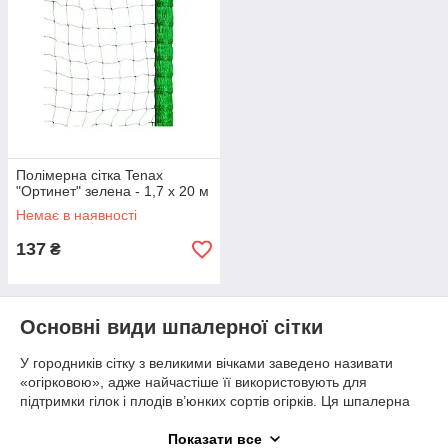
Полімерна сітка Tenax
"Ортинет" зелена - 1,7 х 20 м
Немає в наявності
137
₴
Основні види шпалерної сітки
У городників сітку з великими вічками заведено називати
«огірковою», адже найчастіше її використовують для
підтримки гілок і плодів в’юнких сортів огірків. Ця шпалерна
сітка також підходить для організації та розподілу на грядках
кущів високорослих томатів, перців, квасолі, баклажанів і
Показати все