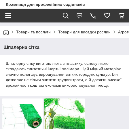
Крамниця для професійних садівників
Товари та послуги
Товари для висадки рослин
Агрот
Шпалерна сітка
Шпалерну сітку виготовляють з пластику, основу якого
складають синтетичні інертні полімери. Цей міцний матеріал
значно полегшує вирощування витких городніх культур. Він
дозволяє не тільки знизити трудовитрати, а й досягти високої
врожайності коштом економії використовуваної площі.