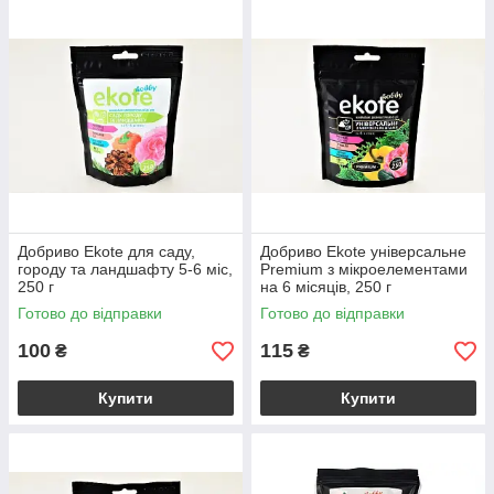
Добриво Еkote для саду,
Добриво Еkote універсальне
городу та ландшафту 5-6 міс,
Premium з мікроелементами
250 г
на 6 місяців, 250 г
Готово до відправки
Готово до відправки
100
115
₴
₴
Купити
Купити