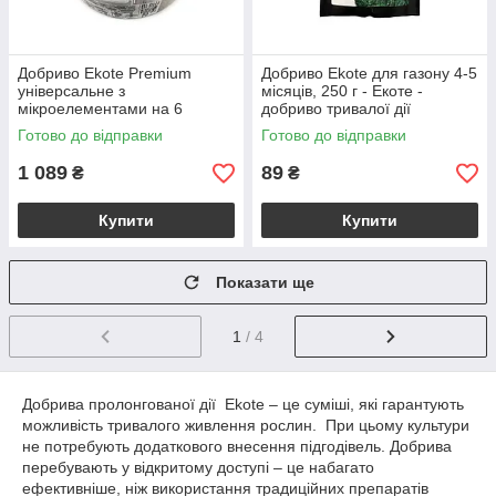
Добриво Еkote Premium
Добриво Еkote для газону 4-5
універсальне з
місяців, 250 г - Екоте -
мікроелементами на 6
добриво тривалої дії
місяців – 3 кг
Готово до відправки
Готово до відправки
1 089
89
₴
₴
Купити
Купити
Показати ще
1
/ 4
Добрива пролонгованої дії Еkote – це суміші, які гарантують
можливість тривалого живлення рослин. При цьому культури
не потребують додаткового внесення підгодівель. Добрива
перебувають у відкритому доступі – це набагато
ефективніше, ніж використання традиційних препаратів