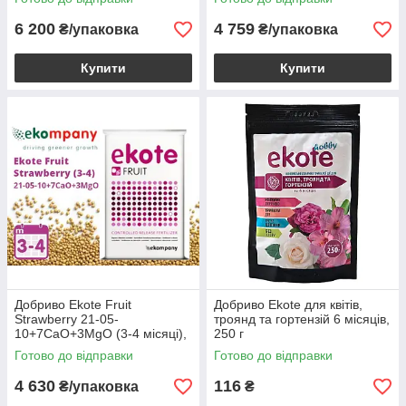
кг
6 200
4 759
₴/упаковка
₴/упаковка
Купити
Купити
Добриво Ekote Fruit
Добриво Еkote для квітів,
Strawberry 21-05-
троянд та гортензій 6 місяців,
10+7CaO+3MgO (3-4 місяці),
250 г
Екоте для суниці, полуниці та
Готово до відправки
Готово до відправки
ягідних культур, 25 кг
4 630
116
₴/упаковка
₴