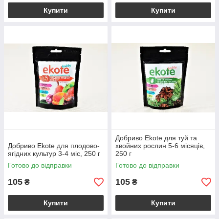
Купити
Купити
Добриво Еkote для туй та
Добриво Еkote для плодово-
хвойних рослин 5-6 місяців,
ягідних культур 3-4 міс, 250 г
250 г
Готово до відправки
Готово до відправки
105
105
₴
₴
Купити
Купити