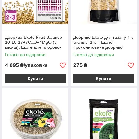
Добриво Ekote Fruit Balance
Добриво Еkote для газону 4-5
10-10-17+7CaO+4MgO (3
місяців, 1 кг - Екоте -
місяці), Екоте для плодово-
прололнговане добриво
ягідних культур, 25 кг
Готово до відправки
Готово до відправки
4 095
275
₴/упаковка
₴
Купити
Купити