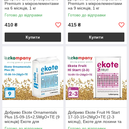
Premium з мікроелементами
Premium з мікроелементами
на 6 місяців, 1 кг
на 9 місяців, 1 кг
Готово до відправки
Готово до відправки
410
415
₴
₴
Купити
Купити
Добриво Ekote Ornamentals
Добриво Ekote Fruit Hi Start
Plus 15-09-15+2,5MgO+TE (9
17-10-15+2MgO+TE (2-3
місяців) Екоте для
місяці), Екоте для лохини та
контейнерних рослин, 25 кг
плодово-ягідних культур, 25
Готово до відправки
Готово до відправки