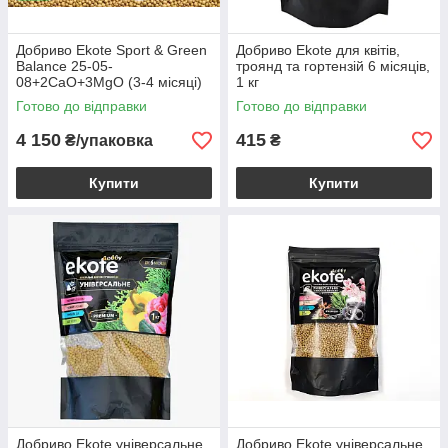
Добриво Ekote Sport & Green
Добриво Еkote для квітів,
Balance 25-05-
троянд та гортензій 6 місяців,
08+2CaO+3MgO (3-4 місяці)
1 кг
Екоте для газону, 25 кг
Готово до відправки
Готово до відправки
4 150
415
₴/упаковка
₴
Купити
Купити
Добриво Еkote універсальне
Добриво Еkote універсальне