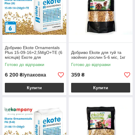
Добриво Ekote Ornamentals
Plus 15-09-16+2,5MgO+TE (6
Добриво Еkote для туй та
місяців) Екоте для
хвойних рослин 5-6 міс, 1кг
контейнерних рослин, 25kg
Готово до відправки
Готово до відправки
6 200
359
₴/упаковка
₴
Купити
Купити