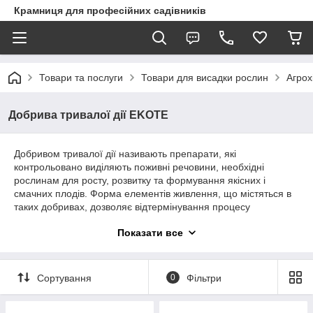
Крамниця для професійних садівників
Товари та послуги
Товари для висадки рослин
Агрох
Добрива тривалої дії EKOTE
Добривом тривалої дії називають препарати, які
контрольовано виділяють поживні речовини, необхідні
рослинам для росту, розвитку та формування якісних і
смачних плодів. Форма елементів живлення, що містяться в
таких добривах, дозволяє відтермінування процесу
вивільнення. Це означає, що рослини отримують саме
Показати все
стільки поживних речовин, скільки їм потрібно в конкретний
момент.
Сортування
0
Фільтри