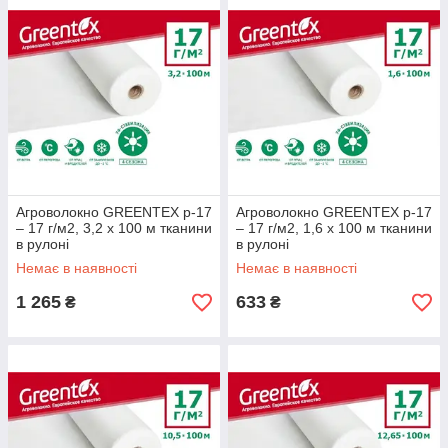
метрових полотен різної ширини. Текстиль існує у білому,
чорному та чорно-білому кольорах, призначення яких суттєво
відрізняється.
Агроволокно GREENTEX p-17
Агроволокно GREENTEX p-17
– 17 г/м2, 3,2 x 100 м тканини
– 17 г/м2, 1,6 x 100 м тканини
в рулоні
в рулоні
Немає в наявності
Немає в наявності
1 265
633
₴
₴