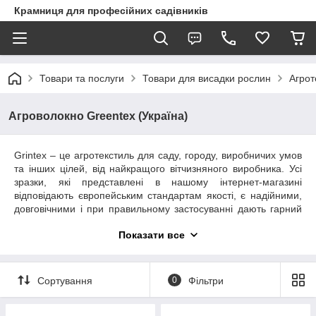
Крамниця для професійних садівників
Товари та послуги
Товари для висадки рослин
Агрот
Агроволокно Greentex (Україна)
Grintex – це агротекстиль для саду, городу, виробничих умов
та інших цілей, від найкращого вітчизняного виробника. Усі
зразки, які представлені в нашому інтернет-магазині
відповідають європейським стандартам якості, є надійними,
довговічними і при правильному застосуванні дають гарний
результат та призводять до покращення рентабельності
Показати все
виробництва. На відміну від багатьох застарілих аналогів,
волокно ГРІНТЕКС не має побічних ефектів для рослин і
довкілля в цілому, легко монтується і демонтується, коштує
недорого. Важливо для користувачів те, що виробник фасує
Сортування
0
Фільтри
полотно у рулони та пакети в найрізноманітніших розмірах –
від
невеликих відрізів
для приватних городів та садів до 100-