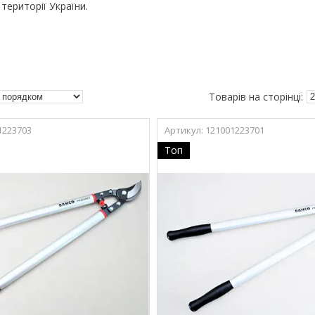
 території України.
1223703
121001223701
Топ