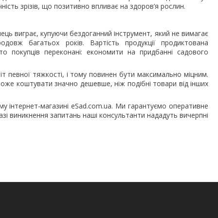
чність зрізів, що позитивно впливає на здоров’я рослин.
пець виграє, купуючи бездоганний інструмент, який не вимагає
одовж багатьох років. Вартість продукції продиктована
то покупців переконані: економити на придбанні садового
іт певної тяжкості, і тому повинен бути максимально міцним.
 може коштувати значно дешевше, ніж подібні товари від інших
у інтернет-магазині eSad.com.ua. Ми гарантуємо оперативне
разі виникнення запитань наші консультанти нададуть вичерпні