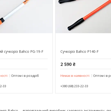
ий сучкоріз Bahco PG-19-F
Сучкоріз Bahco P140-F
2 590 ₴
ності
Оптом і в роздріб
Немає в наявності
Оптом і в 
22-33
+380 (68) 233-22-33
нія Bahco – відповідальний виробник садового інструменту, як