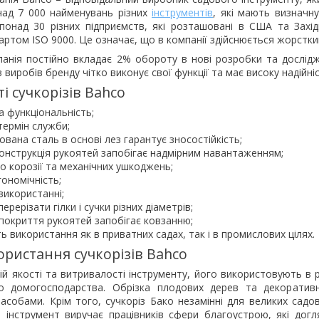
над 7 000 найменувань різних
інструментів
, які мають визначну
онад 30 різних підприємств, які розташовані в США та Захід
артом ISO 9000. Це означає, що в компанії здійснюється жорстки
панія постійно вкладає 2% обороту в нові розробки та дослід
 виробів бренду чітко виконує свої функції та має високу надійніс
і сучкорізів Bahco
а функціональність;
термін служби;
вана сталь в основі лез гарантує зносостійкість;
конструкція рукоятей запобігає надмірним навантаженням;
до корозії та механічних ушкоджень;
ономічність;
використанні;
ерерізати гілки і сучки різних діаметрів;
 покриття рукоятей запобігає ковзанню;
 використання як в приватних садах, так і в промислових цілях.
ристання сучкорізів Bahco
ній якості та витривалості інструменту, його використовують в 
о домогосподарства. Обрізка плодових дерев та декоратив
асобами. Крім того, сучкоріз Бако незамінні для великих садови
 інструмент виручає працівників сфери благоустрою, які дог