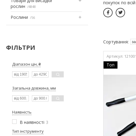
Товари для висадки
покупок по всій
рослин
4848
Рослини
56
ФІЛЬТРИ
12100
Діапазон цін, ₴
Топ
Загальна довжина, мм
Наявність
В наявності
3
Тип інструменту