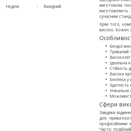
виготовляє по
Неділя
Вихідний
виготовляють п
сучасним станд
Крім того, ком
високо. Кожен з
Особливост
Бездоганн
Тривалий 
Високолего
Ідеальна 
Стійкість 
Висока ерг
Безпека у 
Здатність п
Унікальне
Можливість
Сфери вико
Завдяки відмін
для приватног
професійними з
Часто подібний