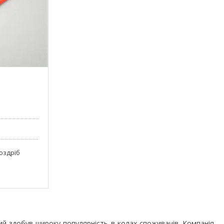
роздріб
ий здобув широку популярність в колах споживачів. Компанія