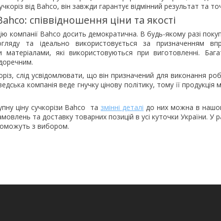
чкоріз від Bahco, він завжди гарантує відмінний результат та то
Bahco: ​співвідношення ціни та якості
цію компанії Bahco досить демократична. В будь-якому разі поку
гляду та ідеально використовується за призначенням впр
и матеріалами, які використовуються при виготовленні. Бага
 доречним.
різ, слід усвідомлювати, що він призначений для виконання роб
едська компанія веде гнучку цінову політику, тому її продукція
упну ціну сучкорізи Bahco та
змінні деталі
до них можна в нашом
мовлень та доставку товарних позицій в усі куточки України. У 
опоможуть з вибором.