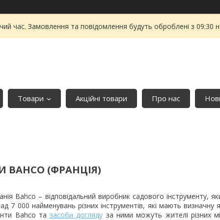
чий час. Замовлення та повідомлення будуть оброблені з 09:30 
Товари
Акційні товари
Про нас
Нови
И BAHCO (ФРАНЦІЯ)
нія Bahco – відповідальний виробник садового інструменту, як
ад 7 000 найменувань різних інструментів, які мають визначну я
менти Bahco та
засоби догляду
за ними можуть жителі різних мі