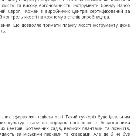
 якість та високу ергономічність. Інструменти бренду Bahco
ній Європі. Кожен з виробничих центрів сертифікований за
й контроль якості на кожному з етапів виробництва.
ження, що дозволяє тримати планку якості інструменту дуже
ть.
різних сферах життєдіяльності. Такий сучкоріз буде ідеальним
них культур стане на порядок простішою з бездоганними
х центрів, ботанічних садів, великих плантацій та лісництв.
лядають за міськими парками та скверами. Але де б не був