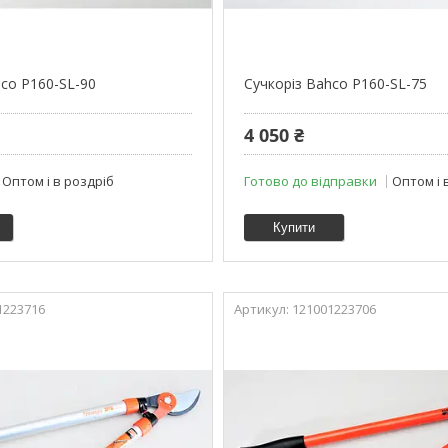
hco P160-SL-90
Сучкоріз Bahco P160-SL-75
4 050 ₴
Оптом і в роздріб
Готово до відправки
Оптом і 
Купити
1223716
121001223706