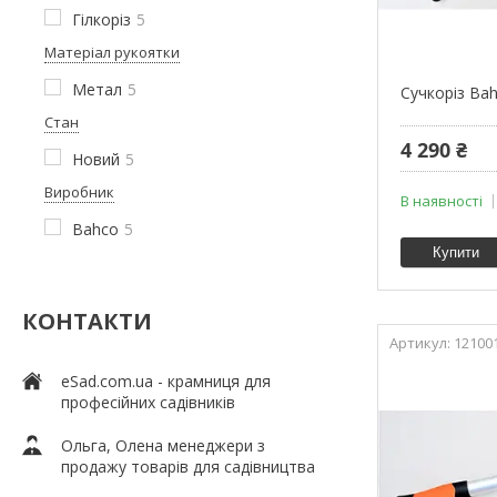
Гілкоріз
5
Матеріал рукоятки
Метал
5
Сучкоріз Ba
Стан
4 290 ₴
Новий
5
Виробник
В наявності
Bahco
5
Купити
КОНТАКТИ
12100
eSad.com.ua - крамниця для
професійних садівників
Ольга, Олена менеджери з
продажу товарів для садівництва