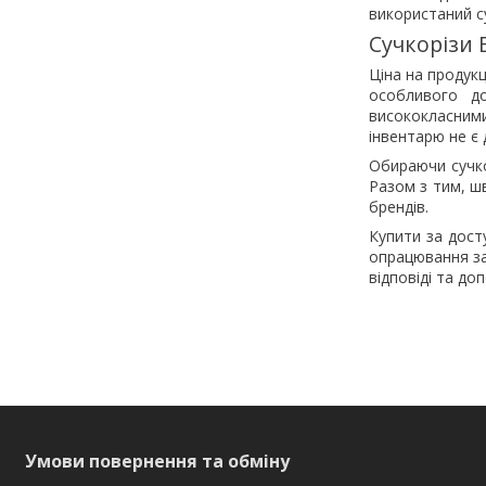
використаний су
Сучкорізи 
Ціна на продук
особливого до
висококласним
інвентарю не є
Обираючи сучко
Разом з тим, шв
брендів.
Купити за дост
опрацювання за
відповіді та д
Умови повернення та обміну