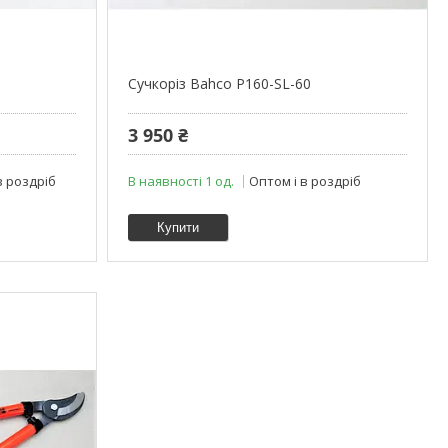
Сучкоріз Bahco P160-SL-60
3 950 ₴
в роздріб
В наявності 1 од.
Оптом і в роздріб
Купити