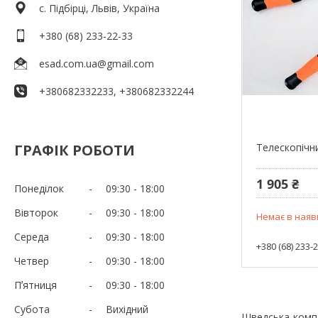
c. Підбірці, Львів, Україна
+380 (68) 233-22-33
esad.com.ua@gmail.com
+380682332233, +380682332244
ГРАФІК РОБОТИ
Телескопічн
1 905 ₴
Понеділок
09:30
18:00
Вівторок
09:30
18:00
Немає в наяв
Середа
09:30
18:00
+380 (68) 233-
Четвер
09:30
18:00
Пʼятниця
09:30
18:00
Субота
Вихідний
Шведська компа