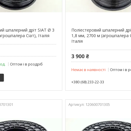
ий шпалерний дріт SIAT Ø 3
Поліестеровий шпалерний дрі
агрошпалера Сіат), Італія
1,8 мм, 2700 м (агрошпалера С
Італія
3 900 ₴
 од.
Оптом і в роздріб
Немає в наявності
Оптом і в 
+380 (68) 233-22-33
0701301
120600701305