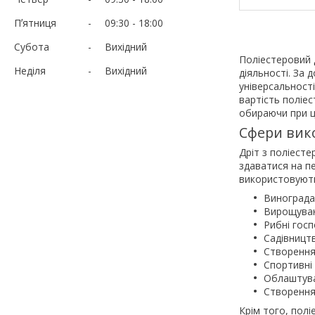
Пʼятниця
09:30
18:00
Субота
Вихідний
Поліестеровий д
Неділя
Вихідний
діяльності. За
універсальності
вартість поліе
обираючи при ц
Сфери вико
Дріт з поліест
здаватися на п
використовують
Винограда
Вирощуван
Рибні госп
Садівницт
Створення 
Спортивні 
Облаштува
Створення 
Крім того, полі