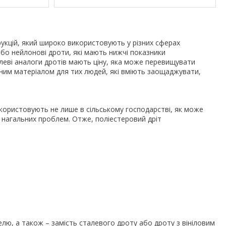
рукцій, який широко використовують у різних сферах
або нейлонові дроти, які мають нижчі показники
талеві аналоги дротів мають ціну, яка може перевищувати
аним матеріалом для тих людей, які вміють заощаджувати,
икористовують не лише в сільському господарстві, як може
 нагальних проблем. Отже, поліестеровий дріт
елю, а також – замість сталевого дроту або дроту з вініловим