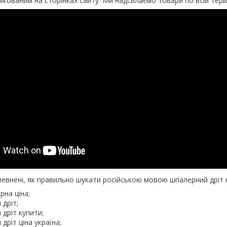
кованим на сторінках сайту. Ми надсилаємо товари по всій терит
певнені, як правильно шукати російською мовою шпалерний дріт на
рна ціна;
дріт;
дріт купити;
дріт ціна україна;