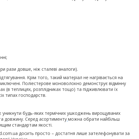
нні;
ри рази довше, ніж сталеві аналоги).
ідтягування. Крім того, такий матеріал не нагрівається на
виключені. Поліестерове моноволокно демонструє відмінну
ах (в теплицях, розплідниках тощо) та підживлювати їх
іх типах господарств.
є уникнути будь-яких термічних ушкоджень вирощуваних
 та довжину. Серед асортименту
можна обрати найбільш
вищим стандартам якості.
ad.com.ua досить просто – достатня лише зателефонувати за