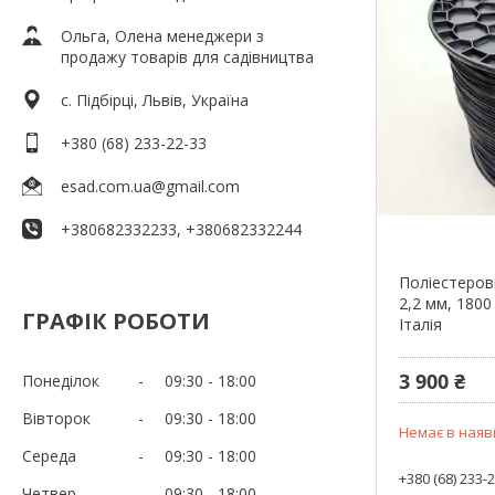
Ольга, Олена менеджери з
продажу товарів для садівництва
c. Підбірці, Львів, Україна
+380 (68) 233-22-33
esad.com.ua@gmail.com
+380682332233, +380682332244
Поліестеров
2,2 мм, 1800
ГРАФІК РОБОТИ
Італія
3 900 ₴
Понеділок
09:30
18:00
Вівторок
09:30
18:00
Немає в наяв
Середа
09:30
18:00
+380 (68) 233-
Четвер
09:30
18:00