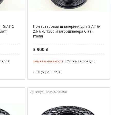
т SIAT Ø
Поліестеровий шпалерний дріт SIAT Ø
іат),
2,6 мм, 1300 м (агрошпалера Сіат),
Італія
3 900 ₴
роздріб
Немає в наявності
Оптом і в роздріб
+380 (68) 233-22-33
120600701306