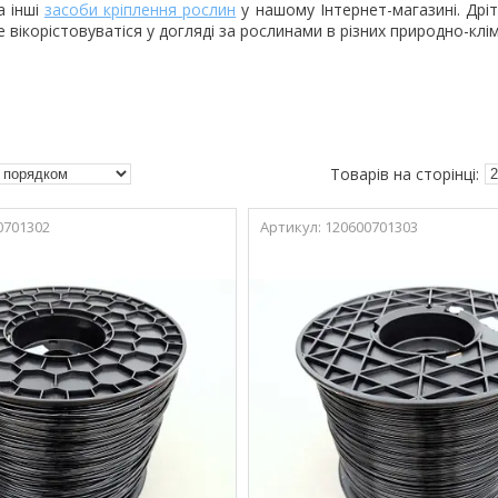
а інші
засоби кріплення рослин
у нашому Інтернет-магазині. Дріт
вікорістовуватіся у догляді за рослинами в різних природно-клі
0701302
120600701303