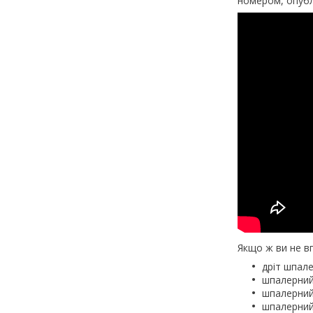
номером, опублі
Якщо ж ви не в
дріт шпале
шпалерний 
шпалерний 
шпалерний 