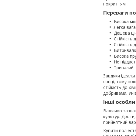
покриттям.
Переваги по
Висока міц
Легка вага 
Дешева цін
Стійкість д
Стійкість 
Витривалі
Висока пру
Не піддаєт
Тривалий т
Завдяки ідеальн
сонці, тому по
стійкість до хі
добривами. Унів
Інші особли
Важливо зазнач
культур. Дроти
прийнятний вар
Купити поліесте