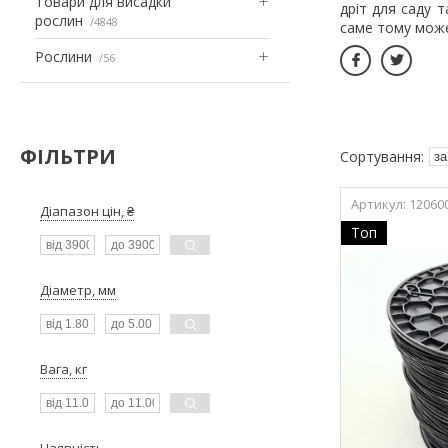
Товари для висадки
дріт для саду т
рослин
4848
саме тому може 
Рослини
56
ФІЛЬТРИ
12060
Діапазон цін, ₴
Топ
Діаметр, мм
Вага, кг
Наявність