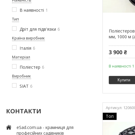
В наявності
1
Тип
Дріт для підв'язки
6
Поліестеров
мм, 1000 м (
Країна виробник
Італія
6
3 900 ₴
Матеріал
В наявності 1
Поліестер
6
Виробник
Купити
SIAT
6
12060
КОНТАКТИ
Топ
eSad.com.ua - крамниця для
професійних садівників