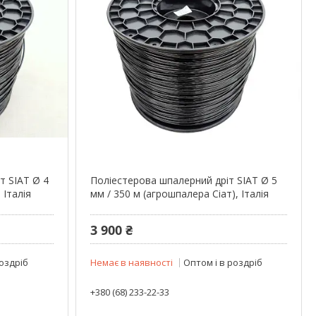
т SIAT Ø 4
Поліестерова шпалерний дріт SIAT Ø 5
 Італія
мм / 350 м (агрошпалера Сіат), Італія
3 900 ₴
роздріб
Немає в наявності
Оптом і в роздріб
+380 (68) 233-22-33