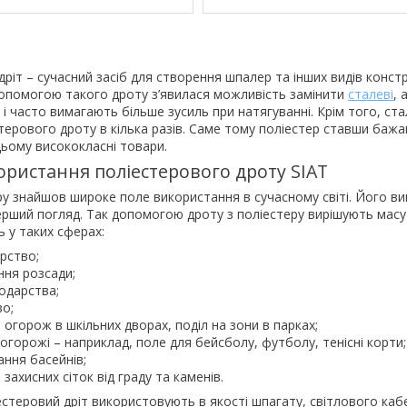
ріт – сучасний засіб для створення шпалер та інших видів конст
 допомогою такого дроту з’явилася можливість замінити
сталеві
, 
 і часто вимагають більше зусиль при натягуванні. Крім того, с
стерового дроту в кілька разів. Саме тому поліестер ставши баж
ьому висококласні товари.
ристання поліестерового дроту SIAT
еру знайшов широке поле використання в сучасному світі. Його в
ерший погляд. Так допомогою дроту з поліестеру вирішують масу
 у таких сферах:
рство;
ня розсади;
одарства;
во;
огорож в шкільних дворах, поділ на зони в парках;
огорожі – наприклад, поле для бейсболу, футболу, тенісні корти;
ння басейнів;
захисних сіток від граду та каменів.
естеровий дріт використовують в якості шпагату, світлового каб