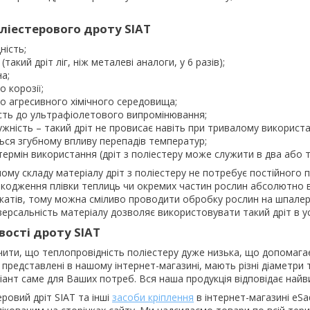
ліестерового дроту SIAT
ність;
(такий дріт ліг, ніж металеві аналоги, у 6 разів);
а;
о корозії;
до агресивного хімічного середовища;
сть до ультрафіолетового випромінювання;
жність – такий дріт не провисає навіть при тривалому використа
ься згубному впливу перепадів температур;
ермін використання (дріт з поліестеру може служити в два або т
ому складу матеріалу дріт з поліестеру не потребує постійного п
шкодження плівки теплиць чи окремих частин рослин абсолютно 
мікатів, тому можна сміливо проводити обробку рослин на шпалер
ерсальність матеріалу дозволяє використовувати такий дріт в ус
вості дроту SIAT
ити, що теплопровідність поліестеру дуже низька, що допомага
, представлені в нашому інтернет-магазині, мають різні діаметри
іант саме для Ваших потреб. Вся наша продукція відповідає най
ровий дріт SIAT та інші
засоби кріплення
в інтернет-магазині eS