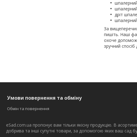
шпалерний 
шпалерний 
дріт шпал
шпалерний
За вищеперечис
пишіть. Наші ф
охоче допоможу
зручний спосіб 
Умови повернення та обміну
Обмін та повернення
eSad.com.ua пропонує вам тільки якісну продукцію. В асортим
добрива та інші супутні товари, за допомогою яких ваш сад 