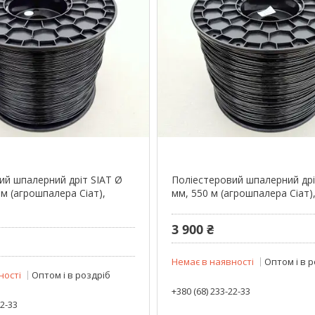
ий шпалерний дріт SIAT Ø
Поліестеровий шпалерний дрі
 м (агрошпалера Сіат),
мм, 550 м (агрошпалера Сіат),
3 900 ₴
Немає в наявності
Оптом і в 
ності
Оптом і в роздріб
+380 (68) 233-22-33
22-33