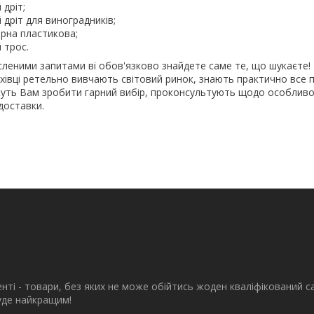
дріт;
дріт для виноградників;
ерна пластикова;
 трос.
леними запитами ві обов'язково знайдете саме те, що шукаєте! 
ахівці ретельно вивчають світовий ринок, знають практично все п
ть Вам зробити гарний вибір, проконсультують щодо особливо
доставки.
енті - товари, без яких не може обійтись жоден кваліфікований с
буде найкращим!