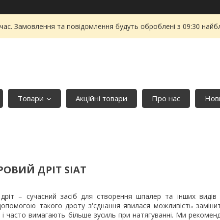
 час. Замовлення та повідомлення будуть оброблені з 09:30 найбл
Товари
Акційні товари
Про нас
Нови
РОВИЙ ДРІТ SIAT
 дріт – сучасний засіб для створення шпалер та інших видів
 допомогою такого дроту з'єднання явилася можливість замінит
і і часто вимагають більше зусиль при натягуванні. Ми рекоме