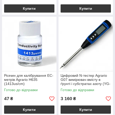
Купити
Купити
Розчин для калібрування ЕС-
Цифровий N-тестер Agrario
метрів Agrario H635
G07 вимірювач вмісту в
(1413us/cm)
ґрунті і субстратах азоту (YG-
LY607)
Готово до відправки
Готово до відправки
47
3 160
₴
₴
Купити
Купити