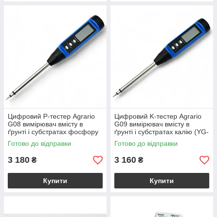
Цифровий P-тестер Agrario
Цифровий K-тестер Agrario
G08 вимірювач вмісту в
G09 вимірювач вмісту в
ґрунті і субстратах фосфору
ґрунті і субстратах калію (YG-
(YG-LY608)
LY609)
Готово до відправки
Готово до відправки
3 180
3 160
₴
₴
Купити
Купити