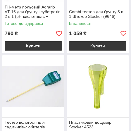
РН-метр польовий Agrario
VT-16 для ґрунту і субстратів
Combi тестер для ґрунту 3 в
2 в 1 (рН-кислотність +
1 Штокер Stocker (9646)
вологість)
Готово до відправки
В наявності
790
1 059
₴
₴
Купити
Купити
Тестер вологості для
Пластиковий дощомір
садівників-любителів
Stocker 4523