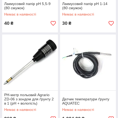
Лакмусовий папір рН 5,5-9
Лакмусовий папір рН 1-14
(80 смужок)
(80 смужок)
Немає в наявності
Немає в наявності
40
30
₴
₴
РН-метр польовий Agrario
ZD-06 з зондом для ґрунту 2
Датчик температури ґрунту
в 1 (рН + вологість)
AQUATEC
Немає в наявності
Немає в наявності