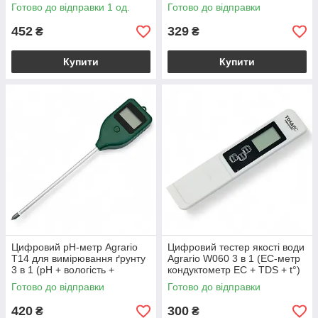
Готово до відправки 1 од.
Готово до відправки
452
329
₴
₴
Купити
Купити
Цифровий рН-метр Agrario
Цифровий тестер якості води
Т14 для вимірювання ґрунту
Agrario W060 3 в 1 (ЕС-метр
3 в 1 (рН + вологість +
кондуктометр ЕС + TDS + t°)
врожайність)
Готово до відправки
Готово до відправки
420
300
₴
₴