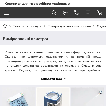
Крамниця для професійних садівників
Товари та послуги
Товари для висадки рослин
Садов
Вимірювальні пристрої
Розвиток науки і техніки позначився і на сфері садівництва.
Сьогодні на допомогу садівникам у їх нелегкій праці
приходять різноманітні пристрої, за допомогою яких можна
полегшити догляд за рослинами та отримати більш високі
врожаї. Відомо, що догляд за садом чи присадибною
ділянкою – це безперервний процес, який потребує багато
Показати все
уваги та зусиль. Враховуючи це, ми пропонуємо купити
вимірювальні прилади (інструменти, пристрої) для
садівництва на сторінці eSad.com.ua за оптимальними
цінами. Купуючи контрольно-вимірювальні прилади,
інструменти
та інвентар у нас, Ви можете бути впевненими у
точності їх показів, високій якості та довговічності. Перед тим,