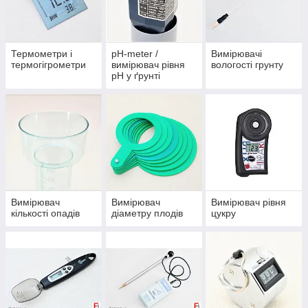
як купити пристрій, ознайомтеся з його технічними
характеристиками та особливостями експлуатації.
Термометри і
pH-meter /
Вимірювачі
термогігрометри
вимірювач рівня
вологості грунту
pH у ґрунті
Вимірювач
Вимірювач
Вимірювач рівня
кількості опадів
діаметру плодів
цукру