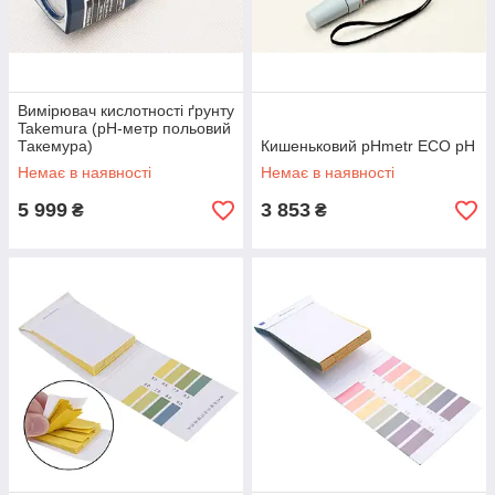
Вимірювач кислотності ґрунту
Takemura (pH-метр польовий
Такемура)
Кишеньковий pHmetr ECO pH
Немає в наявності
Немає в наявності
5 999
3 853
₴
₴