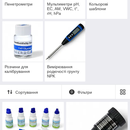
Пенетрометри
Мультиметри pH,
Кольорові
EC, AM, VWC, t°,
шаблони
rH, hPa
Розчини для
Вимірювання
калібрування
родючості грунту
NPK
Сортування
0
Фільтри