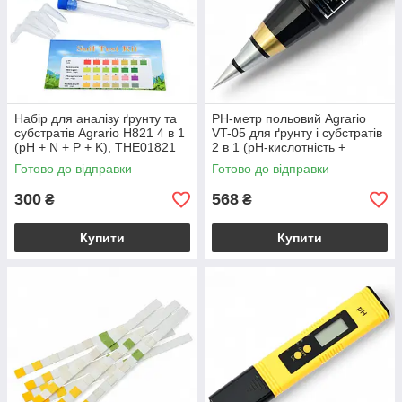
Набір для аналізу ґрунту та
РН-метр польовий Agrario
субстратів Agrario H821 4 в 1
VT-05 для ґрунту і субстратів
(рH + N + P + K), ТНЕ01821
2 в 1 (рН-кислотність +
вологість)
Готово до відправки
Готово до відправки
300
568
₴
₴
Купити
Купити