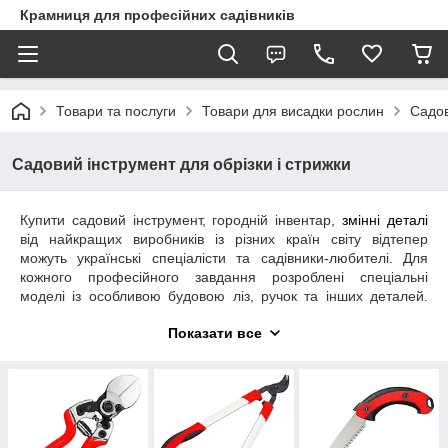
Крамниця для професійних садівників
Товари та послуги
Товари для висадки рослин
Садов
Садовий інструмент для обрізки і стрижки
Купити садовий інструмент, городній інвентар,
змінні деталі
від найкращих виробників із різних країн світу відтепер
можуть українські спеціалісти та садівники-любителі. Для
кожного професійного завдання розроблені спеціальні
моделі із особливою будовою ліз, ручок та інших деталей.
Важливо, щоб садовий інструмент відповідав особливостям
Показати все
та вимогам майстра, дозволяв виконувати великі обсяги
роботи без надмірних фізичних навантажень. Тепер існують
інструменти для саду і городу, яким можуть ефективно
користуватися люди, що працюють лівою рукою – шульги.
Професійний садовий інструмент повинен відповідати чітким
вимогам щодо товарів даної групи, бути безпечним у