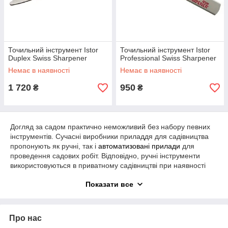
Точильний інструмент Istor
Точильний інструмент Istor
Duplex Swiss Sharpener
Professional Swiss Sharpener
Немає в наявності
Немає в наявності
1 720
950
₴
₴
Догляд за садом практично неможливий без набору певних
інструментів. Сучасні виробники приладдя для садівництва
пропонують як ручні, так і
автоматизовані прилади
для
проведення садових робіт. Відповідно, ручні інструменти
використовуються в приватному садівництві при наявності
невеликого за розмірами саду, а автоматизовані (чі
Показати все
моторизовані) призначені для догляду за великими
промисловими садами.
Садові секатори
Про нас
Секатор – один з незамінних інструментів, який