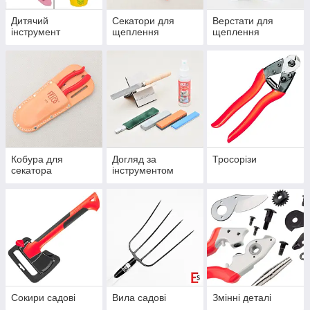
Дитячий
Секатори для
Верстати для
інструмент
щеплення
щеплення
Кобура для
Догляд за
Тросорізи
секатора
інструментом
Сокири садові
Вила садові
Змінні деталі