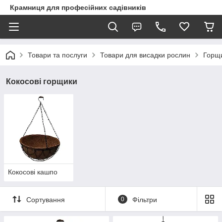
Крамниця для професійних садівників
Товари та послуги
Товари для висадки рослин
Горщи
Кокосові горщики
Кокосові кашпо
Сортування
0
Фільтри