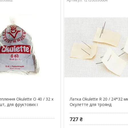
плення Okulette O 40 / 32 х
Латка Okulette R 20 / 24*32 м
шт, для фруктових і
Окулетте для троянд
727 ₴