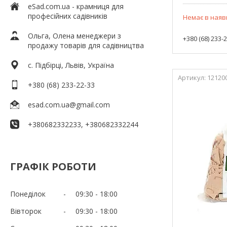
eSad.com.ua - крамниця для
професійних садівників
Немає в наяв
Ольга, Олена менеджери з
+380 (68) 233-
продажу товарів для садівництва
c. Підбірці, Львів, Україна
12120
+380 (68) 233-22-33
esad.com.ua@gmail.com
+380682332233, +380682332244
ГРАФІК РОБОТИ
Понеділок
09:30
18:00
Вівторок
09:30
18:00