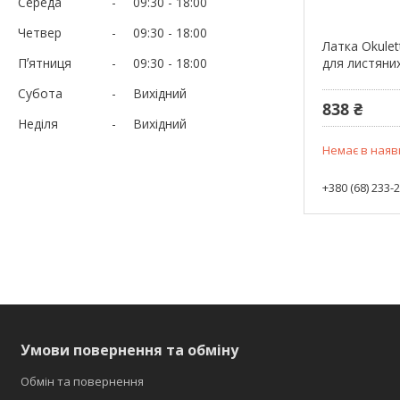
Середа
09:30
18:00
Четвер
09:30
18:00
Латка Okulet
Пʼятниця
09:30
18:00
для листяни
Субота
Вихідний
838 ₴
Неділя
Вихідний
Немає в наяв
+380 (68) 233-
Умови повернення та обміну
Обмін та повернення