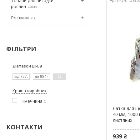
Товари для висадки
рослин
4848
Рослини
56
ФІЛЬТРИ
Діапазон цін, ₴
Країна виробник
Німеччина
5
Латка для ще
40 мм, 1000 
листяних
КОНТАКТИ
939 ₴