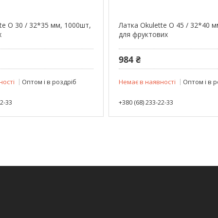
te O 30 / 32*35 мм, 1000шт,
Латка Okulette O 45 / 32*40 
х
для фруктових
984 ₴
ності
Оптом і в роздріб
Немає в наявності
Оптом і в 
22-33
+380 (68) 233-22-33