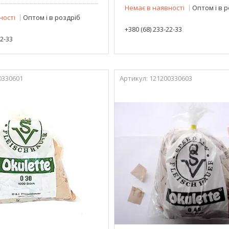
Немає в наявності
Оптом і в 
ності
Оптом і в роздріб
+380 (68) 233-22-33
22-33
0330601
121200330603