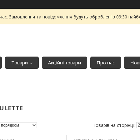
 час. Замовлення та повідомлення будуть оброблені з 09:30 найбл
Товари
Акційні товари
Про нас
Нови
ULETTE
0330602
121200330604