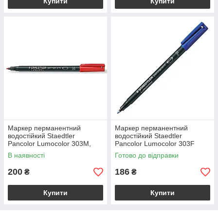
Купити
Купити
Маркер перманентний
Маркер перманентний
водостійкий Staedtler
водостійкий Staedtler
Pancolor Lumocolor 303M,
Pancolor Lumocolor 303F
червоний 1,0 мм
синій 0,6 мм
В наявності
Готово до відправки
200
186
₴
₴
Купити
Купити