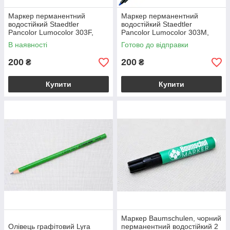
Маркер перманентний
Маркер перманентний
водостійкий Staedtler
водостійкий Staedtler
Pancolor Lumocolor 303F,
Pancolor Lumocolor 303M,
чорний — 0,6 мм
синій 1,0 мм
В наявності
Готово до відправки
200
200
₴
₴
Купити
Купити
Маркер Baumschulen, чорний
Олівець графітовий Lyra
перманентний водостійкий 2