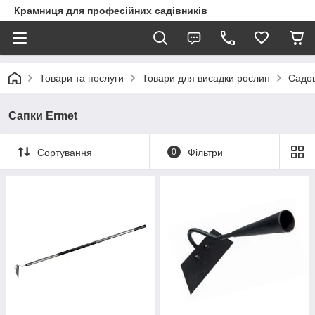
Крамниця для професійних садівників
Товари та послуги
Товари для висадки рослин
Садов
Сапки Ermet
Сортування
0
Фільтри