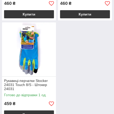
460
460
₴
₴
Купити
Купити
Рукавиці-перчатки Stocker
24031 Touch 8/S - Штокер
24031
Готово до відправки 1 од.
459
₴