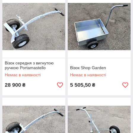
Візок середня з вигнутою
ручкою Portamastello
Візок Shop Garden
Немає в наявності
Немає в наявності
28 900
5 505,50
₴
₴