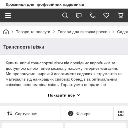
Крамниця для професійних садівників
Товари та послуги
Товари для висадки рослин
Садов
Транспортні візки
Купити якісні транспортні візки від провідних виробників за
доступною ціною тепер можна у нашому інтернет-магазині.
Ми пропонуємо широкий асортимент садових інструментів та
матеріалів від найкращих світових брендів за оптимальним
співвідношенням ціна-якість. Гарантуємо оперативне
оформлення замовлень та надійну доставку товару до будь-
Показати все
якого регіону України.
Сортування
0
Фільтри