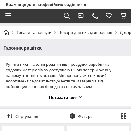
Крамниця для професійних садівників
Товари та послуги
Товари для висадки рослин
Декор
Газонна решітка
Купити якісні газонні решітки від провідних виробників
садових матеріалів за доступною ціною тепер можна у
нашому інтернет-магазині. Ми пропонуємо широкий
асортимент садових інструментів та матеріалів від
найкращих світових брендів за оптимальним
співвідношенням ціна-якість. Гарантуємо оперативне
Показати все
оформлення замовлень та надійну доставку товару до будь-
якого регіону України.
Сортування
0
Фільтри